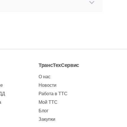
ТрансТехСервис
О нас
ие
Новости
БДД
Работа в ТТС
а
Мой ТТС
Блог
Закупки