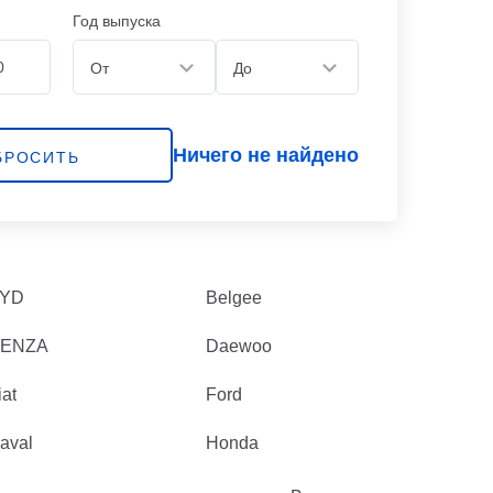
Год выпуска
От
До
Ничего не найдено
БРОСИТЬ
YD
Belgee
ENZA
Daewoo
iat
Ford
aval
Honda