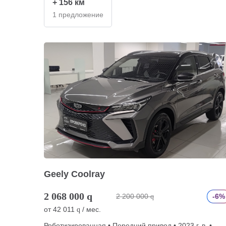
+ 156 км
1 предложение
Geely Coolray
2 068 000
q
2 200 000
-6%
q
от
42 011
/ мес.
q
Роботизированная • Передний привод • 2023 г. в. •