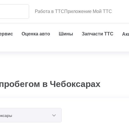
Работа в ТТС
Приложение Мой ТТС
сервис
Оценка авто
Шины
Запчасти ТТС
Ак
 пробегом в Чебоксарах
оксары