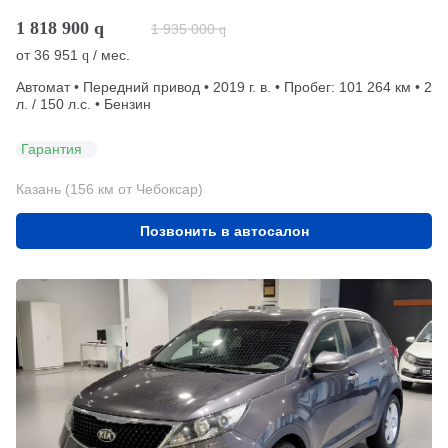
1 818 900
q
1 935 000
q
от
36 951
/ мес.
q
Автомат • Передний привод • 2019 г. в. • Пробег: 101 264 км • 2
л. / 150 л.с. • Бензин
Гарантия
Казань (156 км от Чебоксар)
Позвонить в автосалон