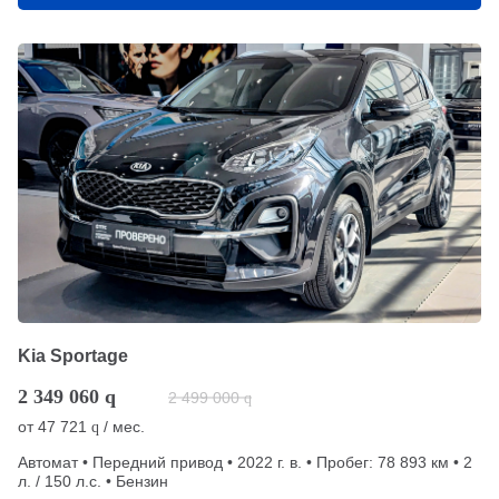
Kia Sportage
2 349 060
q
2 499 000
q
от
47 721
/ мес.
q
Автомат • Передний привод • 2022 г. в. • Пробег: 78 893 км • 2
л. / 150 л.с. • Бензин