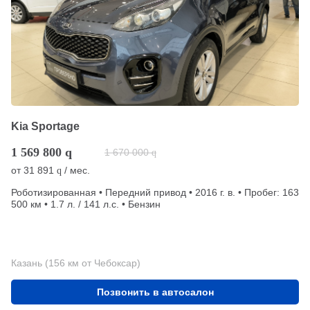
Kia Sportage
1 569 800
q
1 670 000
q
от
31 891
/ мес.
q
Роботизированная • Передний привод • 2016 г. в. • Пробег: 163
500 км • 1.7 л. / 141 л.с. • Бензин
Казань (156 км от Чебоксар)
Позвонить в автосалон