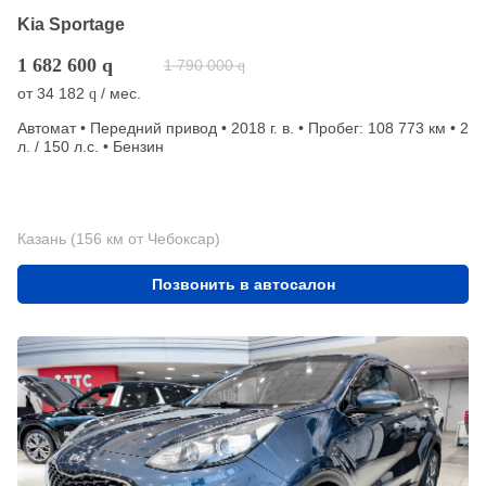
Kia Sportage
1 682 600
q
1 790 000
q
от
34 182
/ мес.
q
Автомат • Передний привод • 2018 г. в. • Пробег: 108 773 км • 2
л. / 150 л.с. • Бензин
Казань (156 км от Чебоксар)
Позвонить в автосалон