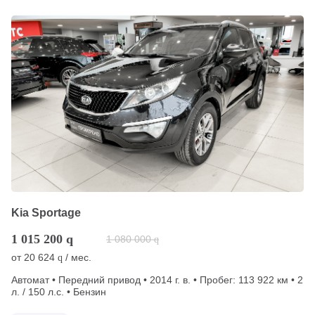
Kia Sportage
1 015 200
q
1 080 000
q
от
20 624
/ мес.
q
Автомат • Передний привод • 2014 г. в. • Пробег: 113 922 км • 2
л. / 150 л.с. • Бензин