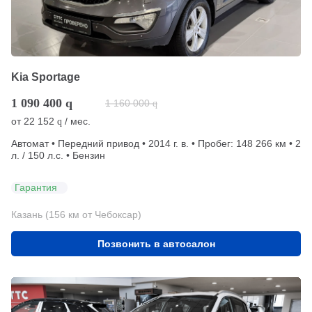
Kia Sportage
1 090 400
q
1 160 000
q
от
22 152
/ мес.
q
Автомат • Передний привод • 2014 г. в. • Пробег: 148 266 км • 2
л. / 150 л.с. • Бензин
Гарантия
Казань (156 км от Чебоксар)
Позвонить в автосалон