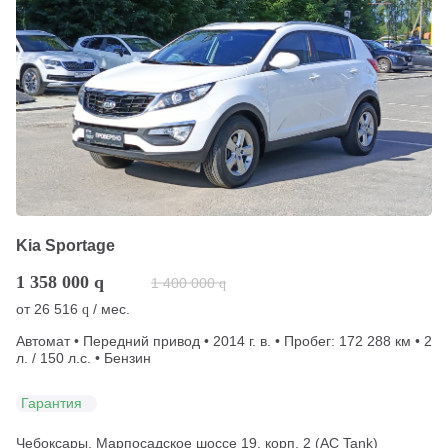
Kia Sportage
1 358 000
q
1 400 000
q
от
26 516
/ мес.
q
Автомат • Передний привод • 2014 г. в. • Пробег: 172 288 км • 2
л. / 150 л.с. • Бензин
Гарантия
Чебоксары, Марпосадское шоссе 19, корп. 2 (АС Tank)