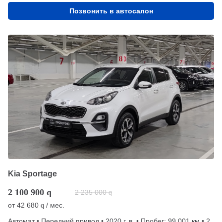
Позвонить в автосалон
Kia Sportage
2 100 900
q
2 235 000
q
от
42 680
/ мес.
q
Автомат • Передний привод • 2020 г. в. • Пробег: 99 001 км • 2