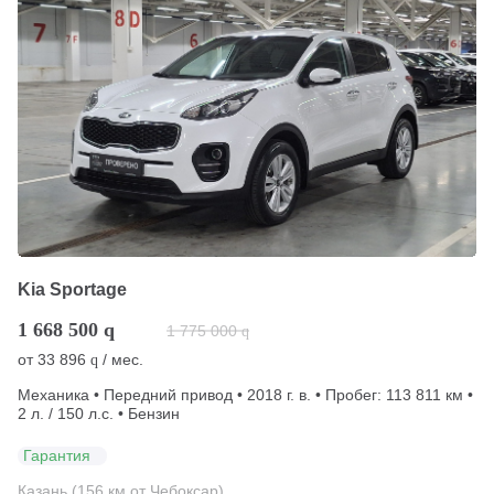
Kia Sportage
1 668 500
q
1 775 000
q
от
33 896
/ мес.
q
Механика • Передний привод • 2018 г. в. • Пробег: 113 811 км •
2 л. / 150 л.с. • Бензин
Гарантия
Казань (156 км от Чебоксар)