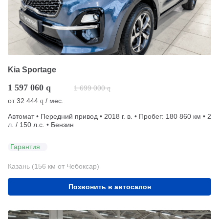
Kia Sportage
1 597 060
q
1 699 000
q
от
32 444
/ мес.
q
Автомат • Передний привод • 2018 г. в. • Пробег: 180 860 км • 2
л. / 150 л.с. • Бензин
Гарантия
Казань (156 км от Чебоксар)
Позвонить в автосалон