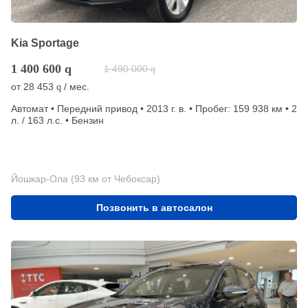
Kia Sportage
1 400 600
q
1 490 000
q
от
28 453
/ мес.
q
Автомат • Передний привод • 2013 г. в. • Пробег: 159 938 км • 2
л. / 163 л.с. • Бензин
Йошкар-Ола (93 км от Чебоксар)
Позвонить в автосалон