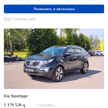
Позвонить в автосалон
Еще 2 похожих авто
Kia Sportage
1 179 520
q
1 216 000
q