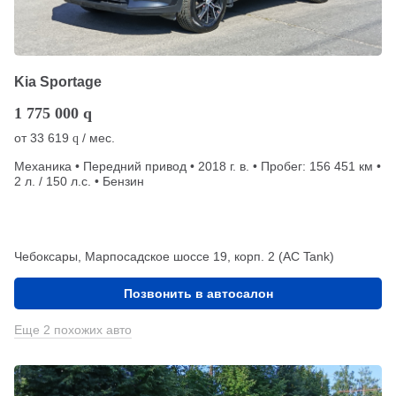
Kia Sportage
1 775 000
q
от
33 619
/ мес.
q
Механика • Передний привод • 2018 г. в. • Пробег: 156 451 км •
2 л. / 150 л.с. • Бензин
Чебоксары, Марпосадское шоссе 19, корп. 2 (АС Tank)
Позвонить в автосалон
Еще 2 похожих авто