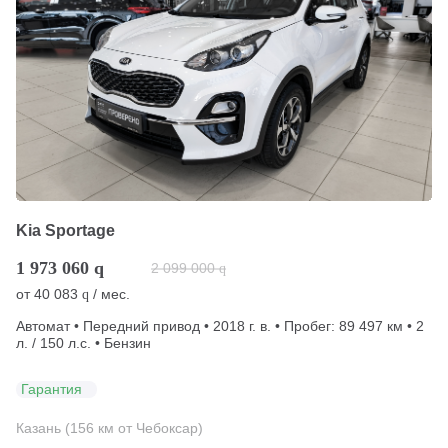
Kia Sportage
1 973 060
q
2 099 000
q
от
40 083
/ мес.
q
Автомат • Передний привод • 2018 г. в. • Пробег: 89 497 км • 2
л. / 150 л.с. • Бензин
Гарантия
Казань (156 км от Чебоксар)