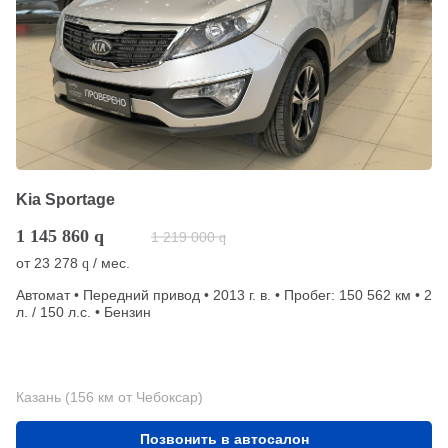
Kia Sportage
1 145 860
q
1 219 000
q
от
23 278
/ мес.
q
Автомат • Передний привод • 2013 г. в. • Пробег: 150 562 км • 2
л. / 150 л.с. • Бензин
Казань (156 км от Чебоксар)
Позвонить в автосалон