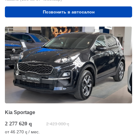
Позвонить в автосалон
Kia Sportage
2 277 620
q
2 423 000
q
от
46 270
/ мес.
q