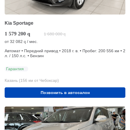
Kia Sportage
1 579 200
q
1 680 000
q
от
32 082
/ мес.
q
Автомат • Передний привод • 2018 г. в. • Пробег: 200 556 км • 2
л. / 150 л.с. • Бензин
Гарантия
Казань (156 км от Чебоксар)
Позвонить в автосалон