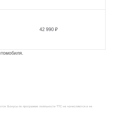
42 990 ₽
втомобиля.
яются. Бонусы по программе лояльности ТТС не начисляются и не