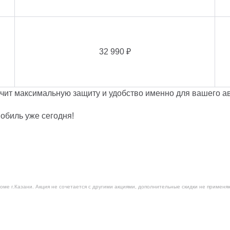
32 990 ₽
чит максимальную защиту и удобство именно для вашего а
обиль уже сегодня!
кроме г.Казани. Акция не сочетается с другими акциями, дополнительные скидки не примен