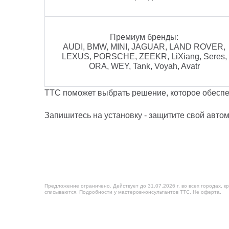
Премиум бренды:
AUDI, BMW, MINI, JAGUAR, LAND ROVER,
LEXUS, PORSCHE, ZEEKR, LiXiang, Seres,
ORA, WEY, Tank, Voyah, Avatr
ТТС поможет выбрать решение, которое обеспе
Запишитесь на установку - защитите свой автом
Предложение ограничено. Действует до 31.07.2026 г. во всех городах, 
списываются. Подробности у мастеров-консультантов ТТС. Не оферта.