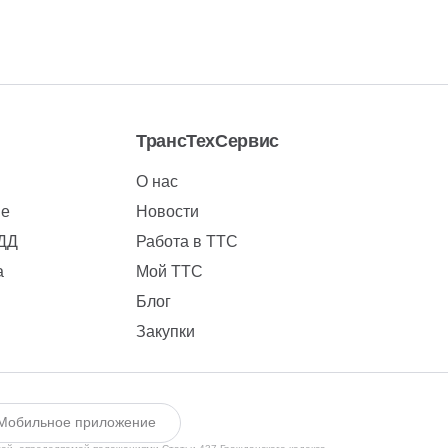
ТрансТехСервис
О нас
ие
Новости
БДД
Работа в ТТС
а
Мой ТТС
Блог
Закупки
Мобильное приложение