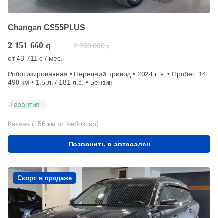
Changan CS55PLUS
2 151 660
q
2 289 000
q
от
43 711
/ мес.
q
Роботизированная • Передний привод • 2024 г. в. • Пробег: 14
490 км • 1.5 л. / 181 л.с. • Бензин
Гарантия
Казань (156 км от Чебоксар)
Позвонить в автосалон
Скоро в продаже