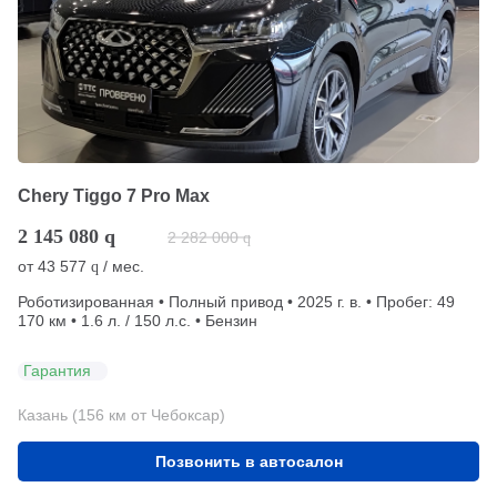
Chery Tiggo 7 Pro Max
2 145 080
q
2 282 000
q
от
43 577
/ мес.
q
Роботизированная • Полный привод • 2025 г. в. • Пробег: 49
170 км • 1.6 л. / 150 л.с. • Бензин
Гарантия
Казань (156 км от Чебоксар)
Позвонить в автосалон