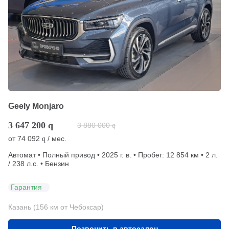
Geely Monjaro
3 647 200
q
3 880 000
q
от
74 092
/ мес.
q
Автомат • Полный привод • 2025 г. в. • Пробег: 12 854 км • 2 л.
/ 238 л.с. • Бензин
Гарантия
Казань (156 км от Чебоксар)
Позвонить в автосалон