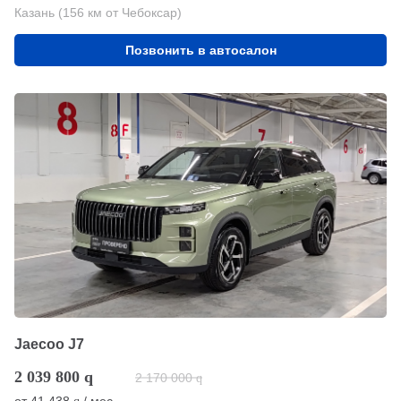
Казань (156 км от Чебоксар)
Позвонить в автосалон
Jaecoo J7
2 039 800
q
2 170 000
q
от
41 438
/ мес.