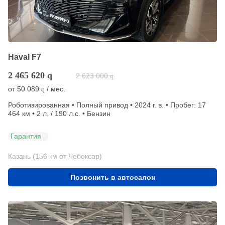
Haval F7
2 465 620
q
2 623 000
q
от
50 089
/ мес.
q
Роботизированная • Полный привод • 2024 г. в. • Пробег: 17
464 км • 2 л. / 190 л.с. • Бензин
Гарантия
Казань (156 км от Чебоксар)
Позвонить в автосалон