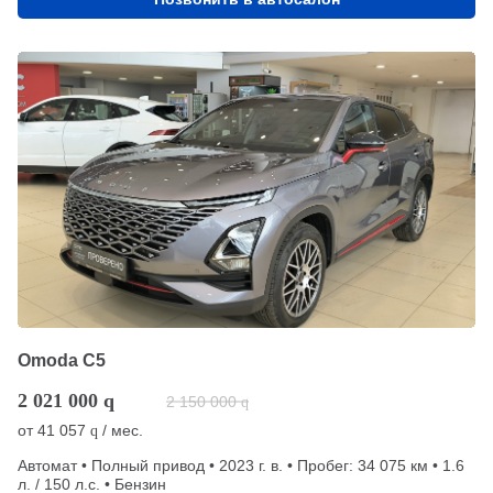
Omoda C5
2 021 000
q
2 150 000
q
от
41 057
/ мес.
q
Автомат • Полный привод • 2023 г. в. • Пробег: 34 075 км • 1.6
л. / 150 л.с. • Бензин