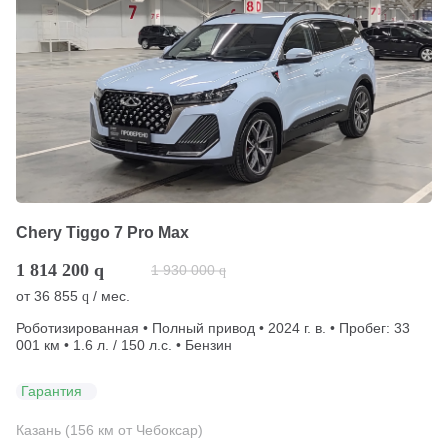
Chery Tiggo 7 Pro Max
1 814 200
q
1 930 000
q
от
36 855
/ мес.
q
Роботизированная • Полный привод • 2024 г. в. • Пробег: 33
001 км • 1.6 л. / 150 л.с. • Бензин
Гарантия
Казань (156 км от Чебоксар)