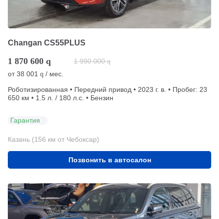
Changan CS55PLUS
1 870 600
q
1 990 000
q
от
38 001
/ мес.
q
Роботизированная • Передний привод • 2023 г. в. • Пробег: 23
650 км • 1.5 л. / 180 л.с. • Бензин
Гарантия
Казань (156 км от Чебоксар)
Позвонить в автосалон