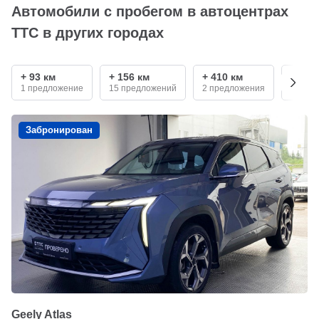
Автомобили с пробегом в автоцентрах
ТТС в других городах
+ 93 км
+ 156 км
+ 410 км
+ 690
1 предложение
15 предложений
2 предложения
5 пре
Забронирован
Geely Atlas