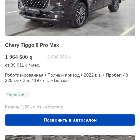
Chery Tiggo 8 Pro Max
1 964 600
q
2 090 000
q
от
39 911
/ мес.
q
Роботизированная • Полный привод • 2022 г. в. • Пробег: 43
225 км • 2 л. / 197 л.с. • Бензин
Гарантия
Казань (156 км от Чебоксар)
Позвонить в автосалон