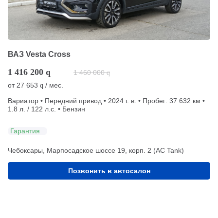
ВАЗ Vesta Cross
1 416 200
q
1 460 000
q
от
27 653
/ мес.
q
Вариатор • Передний привод • 2024 г. в. • Пробег: 37 632 км •
1.8 л. / 122 л.с. • Бензин
Гарантия
Чебоксары, Марпосадское шоссе 19, корп. 2 (АС Tank)
Позвонить в автосалон