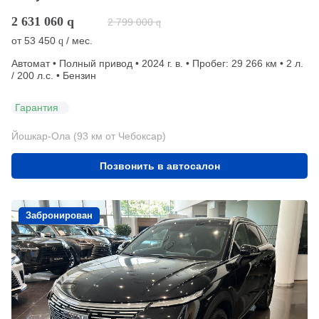
2 631 060
q
2 799 000
q
от
53 450
/ мес.
q
Автомат • Полный привод • 2024 г. в. • Пробег: 29 266 км • 2 л.
/ 200 л.с. • Бензин
Гарантия
Йошкар-Ола (93 км от Чебоксар)
Позвонить в автосалон
Забронирован