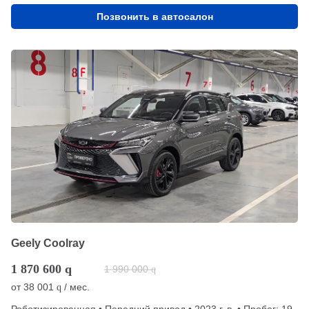
Позвонить в автосалон
Geely Coolray
1 870 600
q
1 990 000
q
от
38 001
/ мес.
q