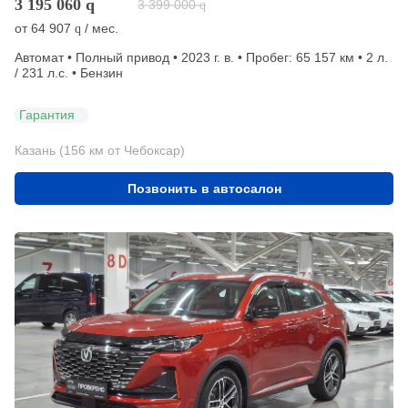
3 195 060
q
3 399 000
q
от
64 907
/ мес.
q
Автомат • Полный привод • 2023 г. в. • Пробег: 65 157 км • 2 л.
/ 231 л.с. • Бензин
Гарантия
Казань (156 км от Чебоксар)
Позвонить в автосалон