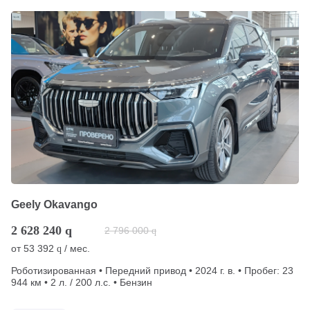
Geely Okavango
2 628 240
q
2 796 000
q
от
53 392
/ мес.
q
Роботизированная • Передний привод • 2024 г. в. • Пробег: 23
944 км • 2 л. / 200 л.с. • Бензин