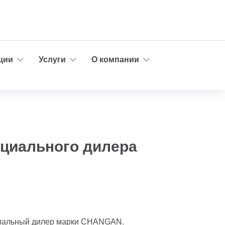
ции
Услуги
О компании
циального дилера
иальный дилер марки CHANGAN.