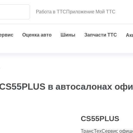
Работа в ТТС
Приложение Мой ТТС
сервис
Оценка авто
Шины
Запчасти ТТС
Ак
S55PLUS в автосалонах офи
CS55PLUS
ТрансТехСервис офиц