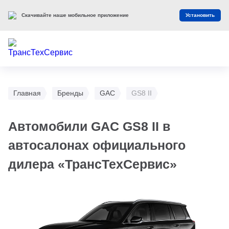
Скачивайте наше мобильное приложение
Установить
Главная
Бренды
GAC
GS8 II
Автомобили GAC GS8 II в
автосалонах официального
дилера «ТрансТехСервис»