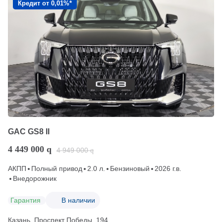
Кредит от 0,01%*
GAC GS8 II
4 449 000
q
4 949 000
q
АКПП
Полный привод
2.0 л.
Бензиновый
2026 г.в.
Внедорожник
Гарантия
В наличии
Казань, Проспект Победы, 194