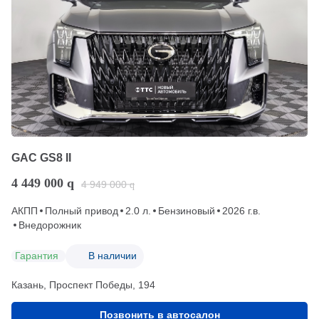
GAC GS8 II
4 449 000
q
4 949 000
q
АКПП
Полный привод
2.0 л.
Бензиновый
2026 г.в.
Внедорожник
Гарантия
В наличии
Казань, Проспект Победы, 194
Позвонить в автосалон