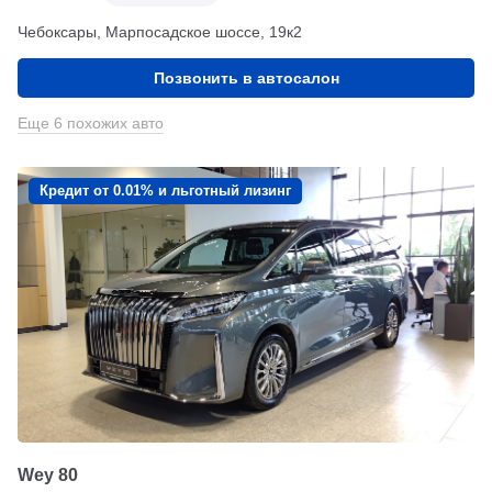
Чебоксары, Марпосадское шоссе, 19к2
Позвонить в автосалон
Еще 6 похожих авто
Кредит от 0.01% и льготный лизинг
Wey 80