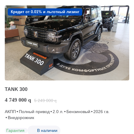
Кредит от 0.01% и льготный лизинг
TANK 300
4 749 000
q
5 249 000
q
АКПП
Полный привод
2.0 л.
Бензиновый
2026 г.в.
Внедорожник
Гарантия
В наличии