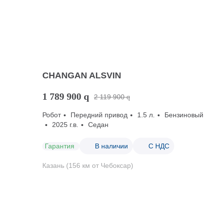
CHANGAN ALSVIN
1 789 900
q
2 119 900
q
Робот
Передний привод
1.5 л.
Бензиновый
2025 г.в.
Седан
Гарантия
В наличии
С НДС
Казань (156 км от Чебоксар)