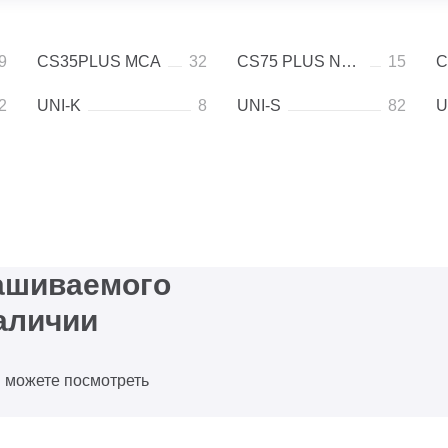
9
CS35PLUS MCA
32
CS75 PLUS NEW
15
C
2
UNI-K
8
UNI-S
82
U
рашиваемого
аличии
ы можете посмотреть