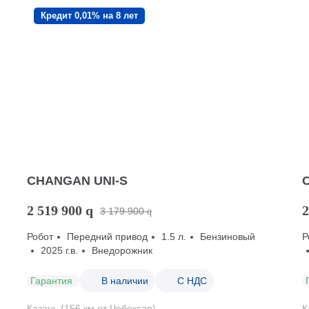
Кредит 0,01% на 8 лет
CHANGAN UNI-S
2 519 900
q
2
3 179 900
q
Робот
Передний привод
1.5 л.
Бензиновый
Р
2025 г.в.
Внедорожник
Гарантия
В наличии
С НДС
Казань (156 км от Чебоксар)
К