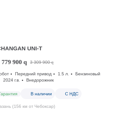
CHANGAN UNI-T
 779 900
q
3 309 900
q
обот
Передний привод
1.5 л.
Бензиновый
2024 г.в.
Внедорожник
Гарантия
В наличии
С НДС
азань (156 км от Чебоксар)