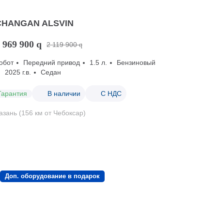
CHANGAN ALSVIN
 969 900
q
2 119 900
q
обот
Передний привод
1.5 л.
Бензиновый
2025 г.в.
Седан
Гарантия
В наличии
С НДС
азань (156 км от Чебоксар)
Доп. оборудование в подарок