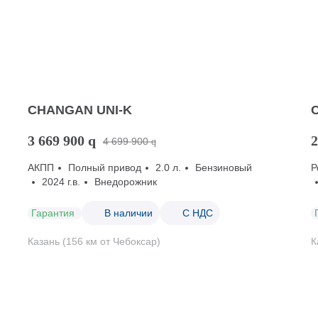
CHANGAN UNI-K
3 669 900
q
2
4 699 900
q
АКПП
Полный привод
2.0 л.
Бензиновый
Р
2024 г.в.
Внедорожник
Гарантия
В наличии
С НДС
Казань (156 км от Чебоксар)
К