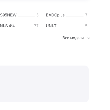
S95NEW
3
EADOplus
7
NI-S 4*4
77
UNI-T
5
Все модели