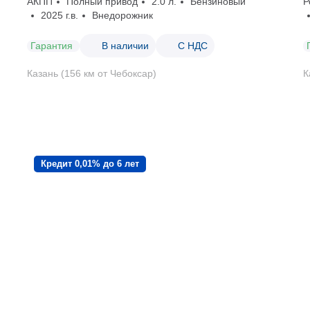
АКПП
Полный привод
2.0 л.
Бензиновый
Р
2025 г.в.
Внедорожник
Гарантия
В наличии
С НДС
Казань (156 км от Чебоксар)
К
Кредит 0,01% до 6 лет