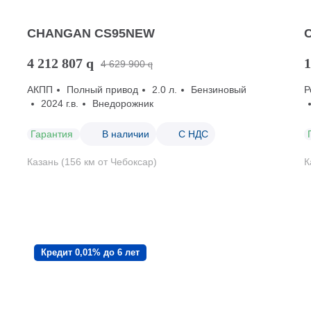
CHANGAN CS95NEW
4 212 807
q
1
4 629 900
q
АКПП
Полный привод
2.0 л.
Бензиновый
Р
2024 г.в.
Внедорожник
Гарантия
В наличии
С НДС
Казань (156 км от Чебоксар)
К
Кредит 0,01% до 6 лет