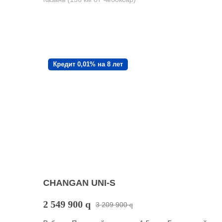
Кредит 0,01% на 8 лет
CHANGAN UNI-S
2 549 900
q
3 209 900
q