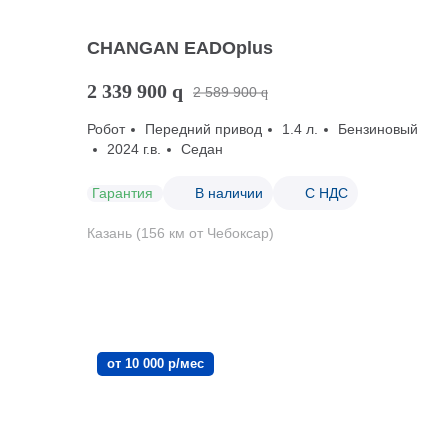
CHANGAN EADOplus
2 339 900
q
2 589 900
q
Робот
Передний привод
1.4 л.
Бензиновый
2024 г.в.
Седан
Гарантия
В наличии
С НДС
Казань (156 км от Чебоксар)
от 10 000 р/мес