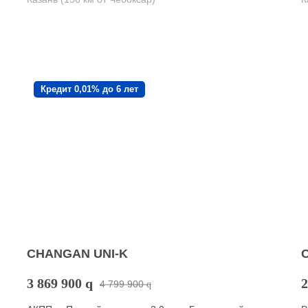
Кредит 0,01% до 6 лет
CHANGAN UNI-K
3 869 900
q
2
4 799 900
q