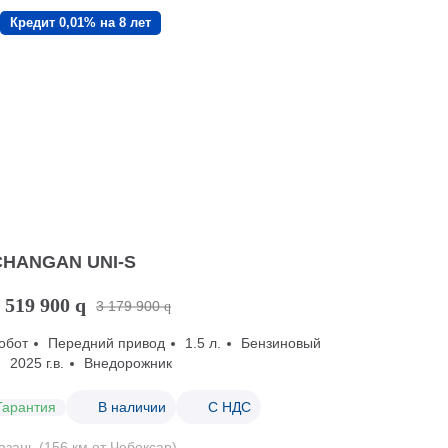
Кредит 0,01% на 8 лет
CHANGAN UNI-S
 519 900
q
3 179 900
q
обот
Передний привод
1.5 л.
Бензиновый
2025 г.в.
Внедорожник
Гарантия
В наличии
С НДС
азань (156 км от Чебоксар)