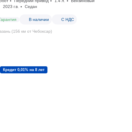
обот
Передний привод
1.4 л.
Бензиновый
2023 г.в.
Седан
Гарантия
В наличии
С НДС
азань (156 км от Чебоксар)
Кредит 0,01% на 8 лет