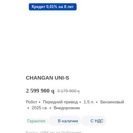
Кредит 0,01% на 8 лет
CHANGAN UNI-S
2 599 900
q
3 179 900
q
Робот
Передний привод
1.5 л.
Бензиновый
2025 г.в.
Внедорожник
Гарантия
В наличии
С НДС
Казань (156 км от Чебоксар)