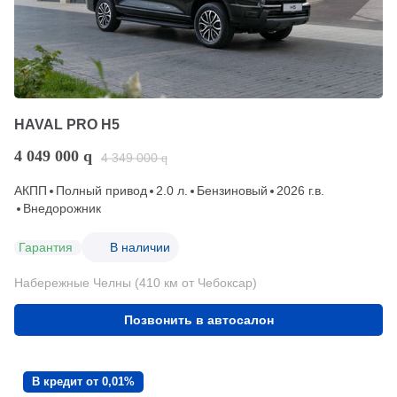
HAVAL PRO H5
4 049 000
q
4 349 000
q
АКПП
Полный привод
2.0 л.
Бензиновый
2026 г.в.
Внедорожник
Гарантия
В наличии
Набережные Челны (410 км от Чебоксар)
Позвонить в автосалон
В кредит от 0,01%