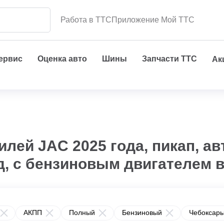
Работа в ТТС
Приложение Мой ТТС
сервис
Оценка авто
Шины
Запчасти ТТС
Ак
лей JAC 2025 года, пикап, а
д, с бензиновым двигателем в
АКПП
Полный
Бензиновый
Чебоксар