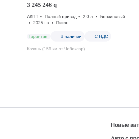
3 245 246
q
АКПП
Полный привод
2.0 л.
Бензиновый
2025 г.в.
Пикап
Гарантия
В наличии
С НДС
Казань (156 км от Чебоксар)
Новые ав
Авто с пр