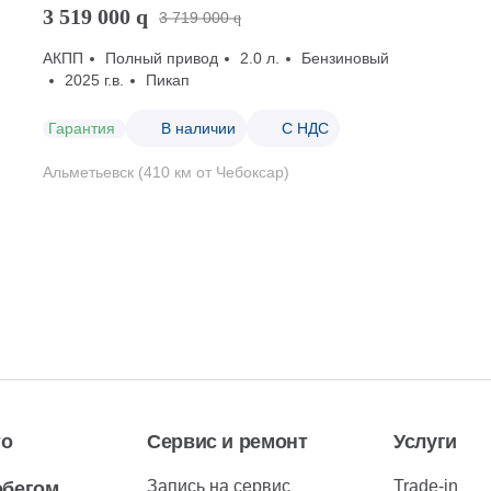
3 519 000
q
3 719 000
q
АКПП
Полный привод
2.0 л.
Бензиновый
2025 г.в.
Пикап
Гарантия
В наличии
С НДС
Альметьевск (410 км от Чебоксар)
то
Сервис и ремонт
Услуги
Запись на сервис
Trade-in
обегом