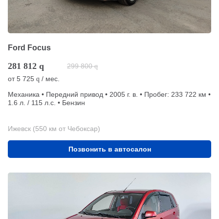
Ford Focus
281 812
q
299 800
q
от
5 725
/ мес.
q
Механика • Передний привод • 2005 г. в. • Пробег: 233 722 км •
1.6 л. / 115 л.с. • Бензин
Ижевск (550 км от Чебоксар)
Позвонить в автосалон