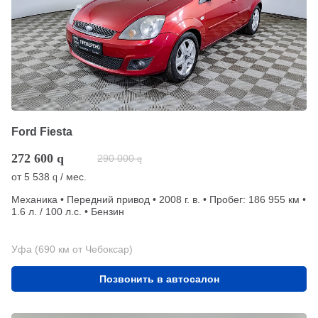
Ford Fiesta
272 600
q
290 000
q
от
5 538
/ мес.
q
Механика • Передний привод • 2008 г. в. • Пробег: 186 955 км •
1.6 л. / 100 л.с. • Бензин
Уфа (690 км от Чебоксар)
Позвонить в автосалон