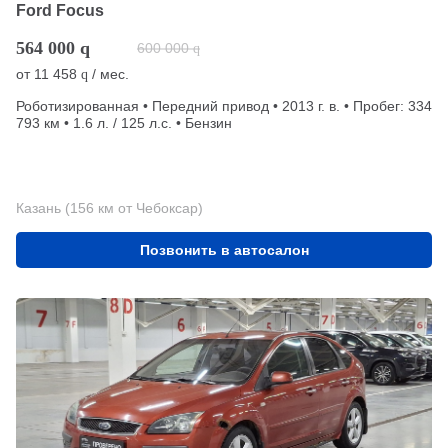
Ford Focus
564 000
q
600 000
q
от
11 458
/ мес.
q
Роботизированная • Передний привод • 2013 г. в. • Пробег: 334
793 км • 1.6 л. / 125 л.с. • Бензин
Казань (156 км от Чебоксар)
Позвонить в автосалон