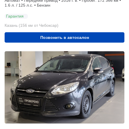
Автомат • Передний привод • 2016 г. в. • Пробег: 172 366 км •
1.6 л. / 125 л.с. • Бензин
Гарантия
Казань (156 км от Чебоксар)
Позвонить в автосалон