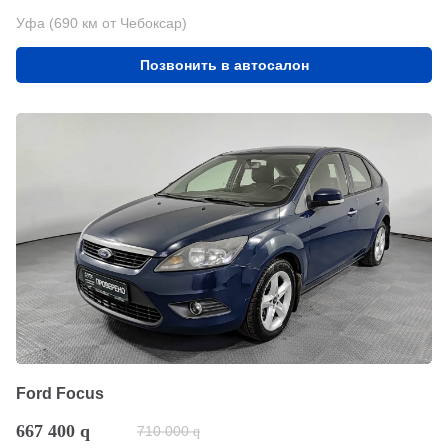
Уфа (690 км от Чебоксар)
Позвонить в автосалон
Ford Focus
667 400
q
710 000
q