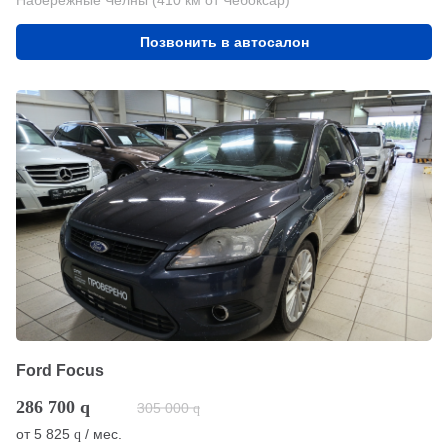
Позвонить в автосалон
Ford Focus
286 700
q
305 000
q
от
5 825
/ мес.
q