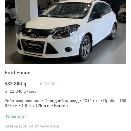
Ford Focus
582 800
q
620 000
q
от
11 840
/ мес.
q
Роботизированная • Передний привод • 2012 г. в. • Пробег: 168
673 км • 1.6 л. / 125 л.с. • Бензин
Гарантия
Казань (156 км от Чебоксар)