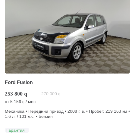
Ford Fusion
253 800
q
270 000
q
от
5 156
/ мес.
q
Механика • Передний привод • 2008 г. в. • Пробег: 219 163 км •
1.6 л. / 101 л.с. • Бензин
Гарантия