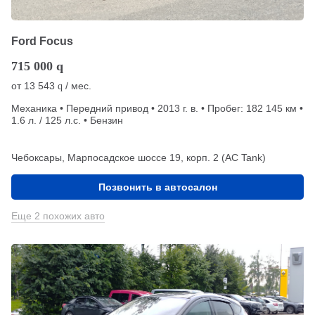
Ford Focus
715 000
q
от
13 543
/ мес.
q
Механика • Передний привод • 2013 г. в. • Пробег: 182 145 км •
1.6 л. / 125 л.с. • Бензин
Чебоксары, Марпосадское шоссе 19, корп. 2 (АС Tank)
Позвонить в автосалон
Еще 2 похожих авто