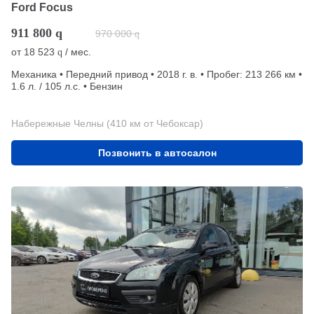
Ford Focus
911 800
q
970 000
q
от
18 523
/ мес.
q
Механика • Передний привод • 2018 г. в. • Пробег: 213 266 км •
1.6 л. / 105 л.с. • Бензин
Набережные Челны (410 км от Чебоксар)
Позвонить в автосалон