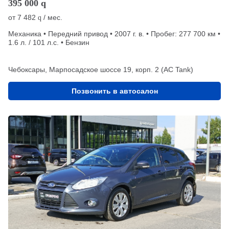
395 000
q
от
7 482
/ мес.
q
Механика • Передний привод • 2007 г. в. • Пробег: 277 700 км •
1.6 л. / 101 л.с. • Бензин
Чебоксары, Марпосадское шоссе 19, корп. 2 (АС Tank)
Позвонить в автосалон