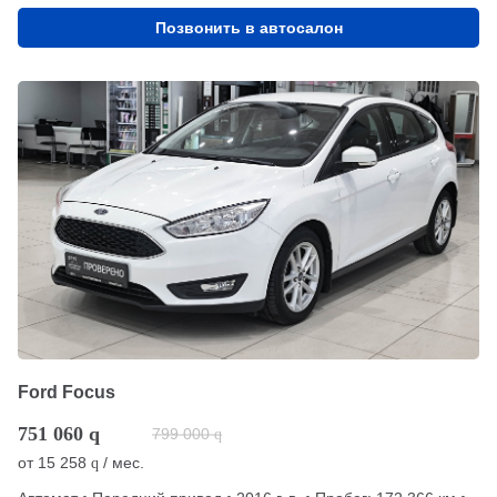
Позвонить в автосалон
Ford Focus
751 060
q
799 000
q
от
15 258
/ мес.
q