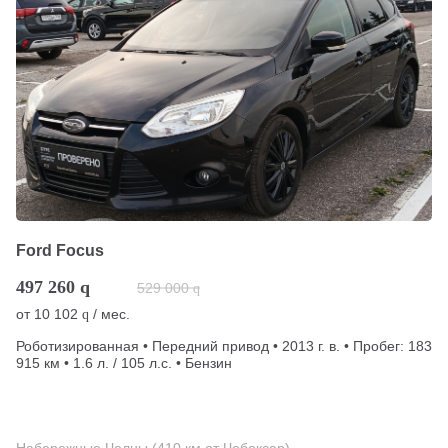
Ford Focus
497 260
q
529 000
q
от
10 102
/ мес.
q
Роботизированная • Передний привод • 2013 г. в. • Пробег: 183
915 км • 1.6 л. / 105 л.с. • Бензин
Набережные Челны (410 км от Чебоксар)