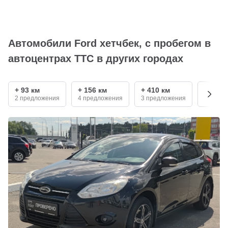
Автомобили Ford хетчбек, с пробегом в
автоцентрах ТТС в других городах
+ 93 км
+ 156 км
+ 410 км
+ 550 
2 предложения
4 предложения
3 предложения
1 пред