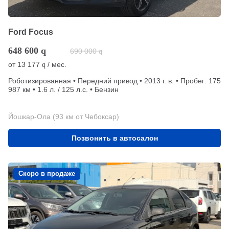
Ford Focus
648 600
q
690 000
q
от
13 177
/ мес.
q
Роботизированная • Передний привод • 2013 г. в. • Пробег: 175
987 км • 1.6 л. / 125 л.с. • Бензин
Йошкар-Ола (93 км от Чебоксар)
Позвонить в автосалон
Скоро в продаже