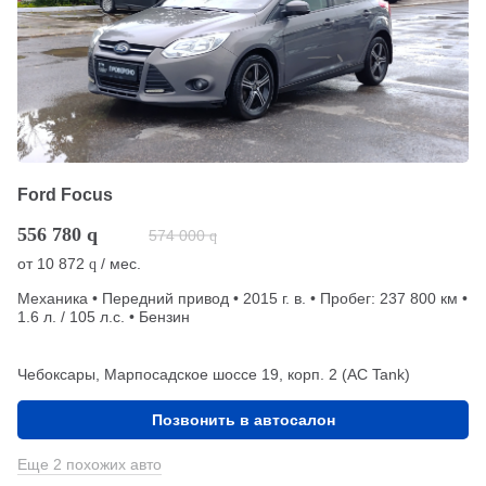
Ford Focus
556 780
q
574 000
q
от
10 872
/ мес.
q
Механика • Передний привод • 2015 г. в. • Пробег: 237 800 км •
1.6 л. / 105 л.с. • Бензин
Чебоксары, Марпосадское шоссе 19, корп. 2 (АС Tank)
Позвонить в автосалон
Еще 2 похожих авто