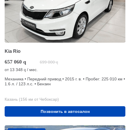
Kia Rio
657 060
q
699 000
q
от
13 348
/ мес.
q
Механика • Передний привод • 2015 г. в. • Пробег: 225 010 км •
1.6 л. / 123 л.с. • Бензин
Казань (156 км от Чебоксар)
Позвонить в автосалон