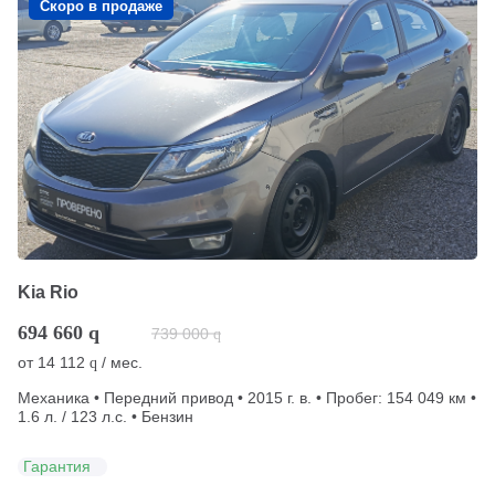
Скоро в продаже
Kia Rio
694 660
q
739 000
q
от
14 112
/ мес.
q
Механика • Передний привод • 2015 г. в. • Пробег: 154 049 км •
1.6 л. / 123 л.с. • Бензин
Гарантия