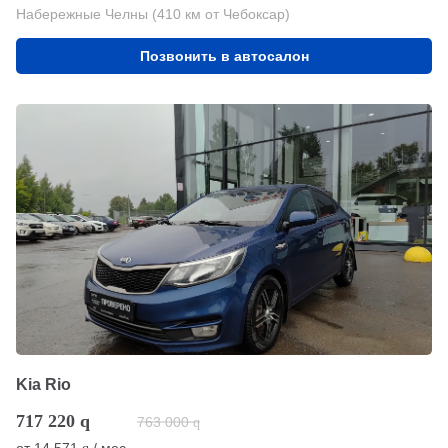
Набережные Челны (410 км от Чебоксар)
Позвонить в автосалон
Kia Rio
717 220
q
763 000
q
от
14 571
/ мес.