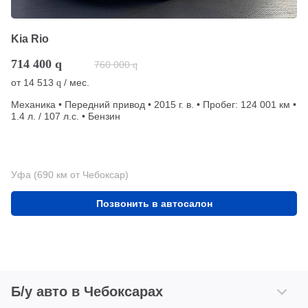
Kia Rio
714 400
q
760 000
q
от
14 513
/ мес.
q
Механика • Передний привод • 2015 г. в. • Пробег: 124 001 км •
1.4 л. / 107 л.с. • Бензин
Уфа (690 км от Чебоксар)
Позвонить в автосалон
Б/у авто в Чебоксарах