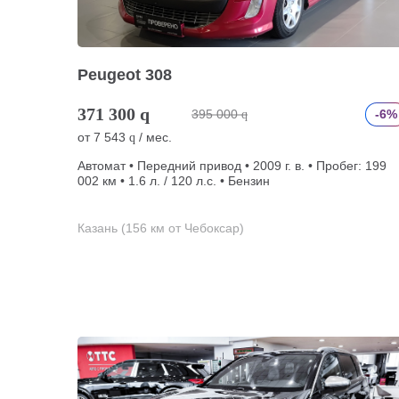
Peugeot 308
371 300
q
395 000
-6%
q
от
7 543
/ мес.
q
Автомат • Передний привод • 2009 г. в. • Пробег: 199
002 км • 1.6 л. / 120 л.с. • Бензин
Казань (156 км от Чебоксар)