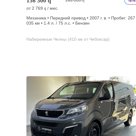
136 300
q
145 000
-6%
q
от
2 769
/ мес.
q
Механика • Передний привод • 2007 г. в. • Пробег: 267
035 км • 1.4 л. / 75 л.с. • Бензин
Набережные Челны (410 км от Чебоксар)