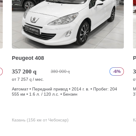
Peugeot 408
P
357 200
q
3
380 000
-6%
q
от
7 257
/ мес.
о
q
Автомат • Передний привод • 2014 г. в. • Пробег: 204
М
555 км • 1.6 л. / 120 л.с. • Бензин
3
Казань (156 км от Чебоксар)
К