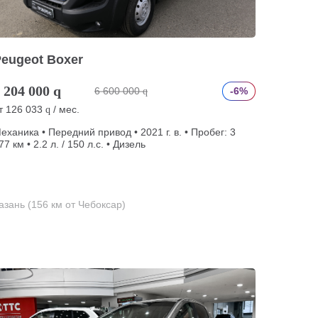
eugeot Boxer
 204 000
q
6 600 000
-6%
q
т
126 033
/ мес.
q
еханика • Передний привод • 2021 г. в. • Пробег: 3
77 км • 2.2 л. / 150 л.с. • Дизель
азань (156 км от Чебоксар)