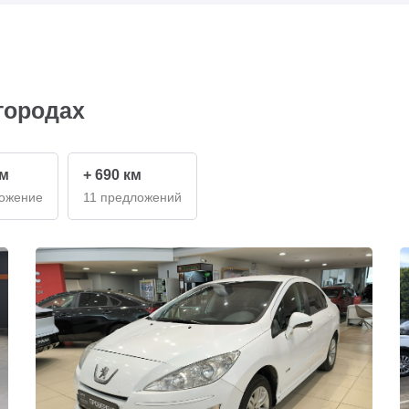
городах
км
+ 690 км
ложение
11 предложений