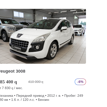
eugeot 3008
85 400
q
410 000
-6%
q
т
7 830
/ мес.
q
еханика • Передний привод • 2012 г. в. • Пробег: 249
80 км • 1.6 л. / 120 л.с. • Бензин