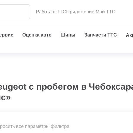
Работа в ТТС
Приложение Мой ТТС
сервис
Оценка авто
Шины
Запчасти ТТС
Ак
eugeot с пробегом в Чебоксар
ис»
росить все параметры фильтра