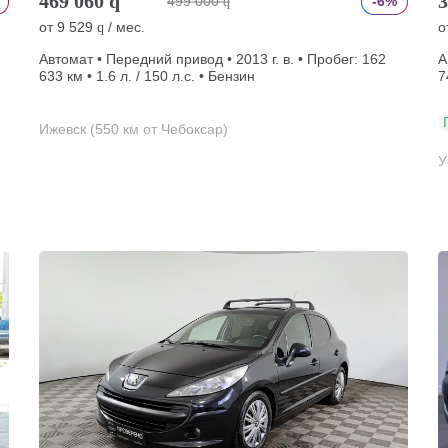
469 060
q
3
499 000
-6%
q
от
9 529
/ мес.
о
q
Автомат • Передний привод • 2013 г. в. • Пробег: 162
А
633 км • 1.6 л. / 150 л.с. • Бензин
7
Ижевск (550 км от Чебоксар)
У