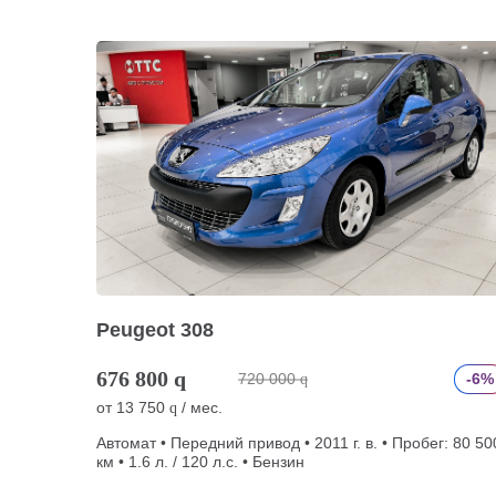
Peugeot 308
676 800
q
720 000
-6%
q
от
13 750
/ мес.
q
Автомат • Передний привод • 2011 г. в. • Пробег: 80 50
км • 1.6 л. / 120 л.с. • Бензин