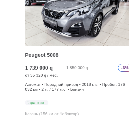
Peugeot 5008
1 739 000
q
1 850 000
-6%
q
от
35 328
/ мес.
q
Автомат • Передний привод • 2018 г. в. • Пробег: 176
032 км • 2 л. / 177 л.с. • Бензин
Гарантия
Казань (156 км от Чебоксар)