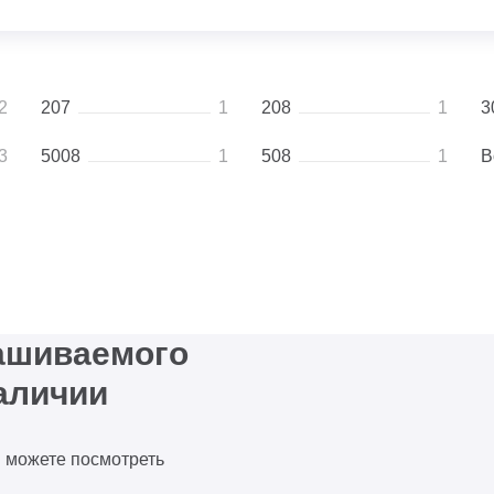
2
207
1
208
1
3
3
5008
1
508
1
B
рашиваемого
аличии
ы можете посмотреть