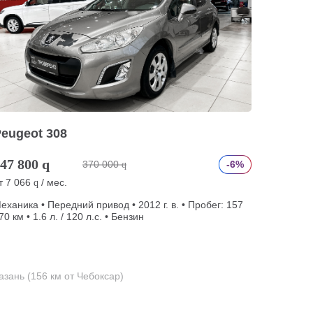
eugeot 308
47 800
q
370 000
-6%
q
т
7 066
/ мес.
q
еханика • Передний привод • 2012 г. в. • Пробег: 157
70 км • 1.6 л. / 120 л.с. • Бензин
азань (156 км от Чебоксар)