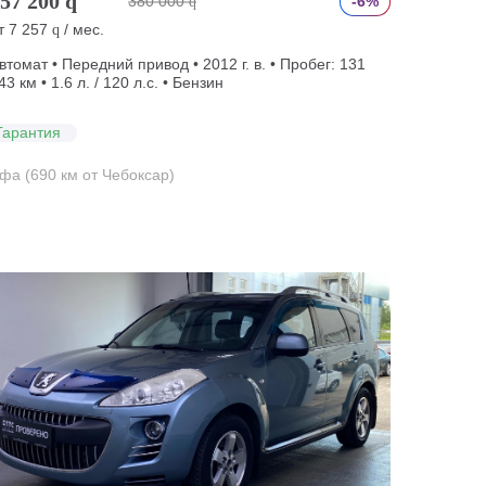
57 200
q
380 000
-6%
q
т
7 257
/ мес.
q
втомат • Передний привод • 2012 г. в. • Пробег: 131
43 км • 1.6 л. / 120 л.с. • Бензин
Гарантия
фа (690 км от Чебоксар)