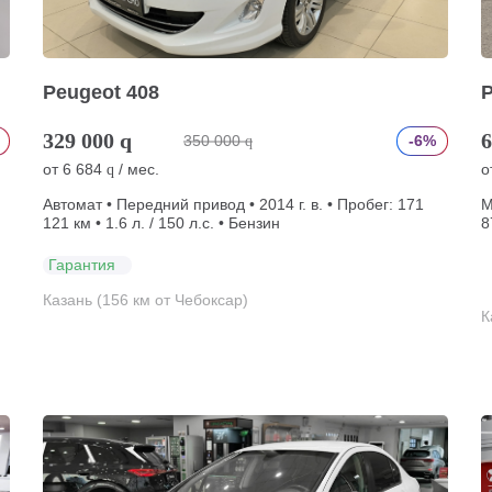
Peugeot 408
P
329 000
q
6
350 000
-6%
q
от
6 684
/ мес.
о
q
Автомат • Передний привод • 2014 г. в. • Пробег: 171
М
121 км • 1.6 л. / 150 л.с. • Бензин
8
Гарантия
Казань (156 км от Чебоксар)
К