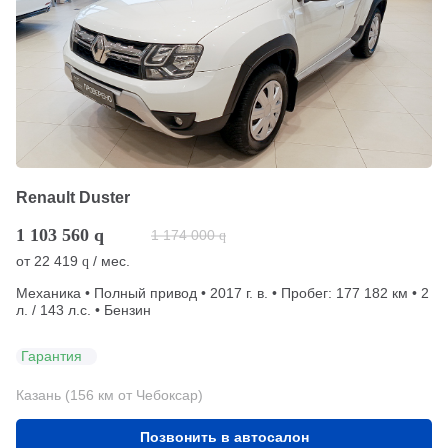
Renault Duster
1 103 560
q
1 174 000
q
от
22 419
/ мес.
q
Механика • Полный привод • 2017 г. в. • Пробег: 177 182 км • 2
л. / 143 л.с. • Бензин
Гарантия
Казань (156 км от Чебоксар)
Позвонить в автосалон