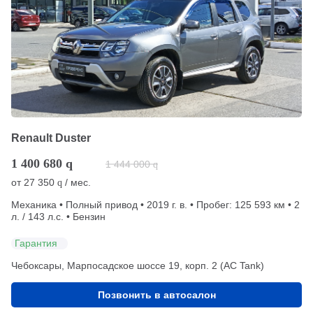
Renault Duster
1 400 680
q
1 444 000
q
от
27 350
/ мес.
q
Механика • Полный привод • 2019 г. в. • Пробег: 125 593 км • 2
л. / 143 л.с. • Бензин
Гарантия
Чебоксары, Марпосадское шоссе 19, корп. 2 (АС Tank)
Позвонить в автосалон