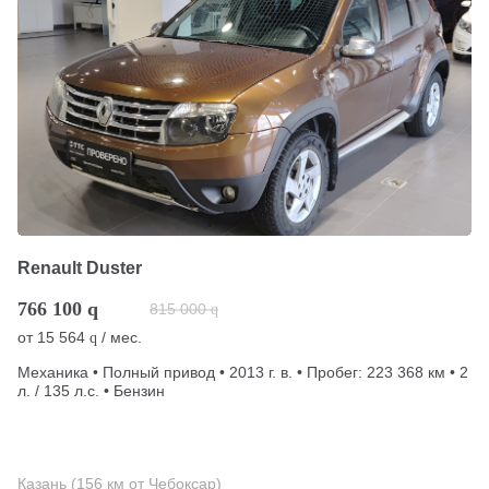
Renault Duster
766 100
q
815 000
q
от
15 564
/ мес.
q
Механика • Полный привод • 2013 г. в. • Пробег: 223 368 км • 2
л. / 135 л.с. • Бензин
Казань (156 км от Чебоксар)