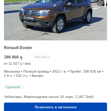
Renault Duster
580 060
q
598 000
q
от
11 327
/ мес.
q
Механика • Полный привод • 2012 г. в. • Пробег: 206 620 км •
1.6 л. / 102 л.с. • Бензин
Гарантия
Чебоксары, Марпосадское шоссе 19, корп. 2 (АС Tank)
Позвонить в автосалон