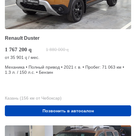
Renault Duster
1 767 200
q
1 880 000
q
от
35 901
/ мес.
q
Механика • Полный привод • 2021 г. в. • Пробег: 71 063 км •
1.3 л. / 150 л.с. • Бензин
Казань (156 км от Чебоксар)
Позвонить в автосалон