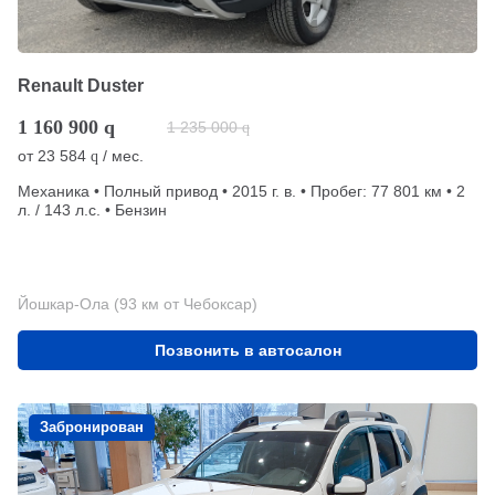
Renault Duster
1 160 900
q
1 235 000
q
от
23 584
/ мес.
q
Механика • Полный привод • 2015 г. в. • Пробег: 77 801 км • 2
л. / 143 л.с. • Бензин
Йошкар-Ола (93 км от Чебоксар)
Позвонить в автосалон
Забронирован