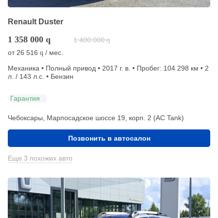
Renault Duster
1 358 000
q
1 400 000
q
от
26 516
/ мес.
q
Механика • Полный привод • 2017 г. в. • Пробег: 104 298 км • 2
л. / 143 л.с. • Бензин
Гарантия
Чебоксары, Марпосадское шоссе 19, корп. 2 (АС Tank)
Позвонить в автосалон
Еще 3 похожих авто