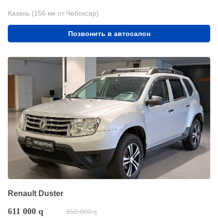
Казань (156 км от Чебоксар)
Позвонить в автосалон
Renault Duster
611 000
q
650 000
q