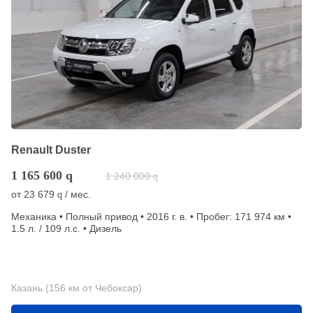
Renault Duster
1 165 600
q
1 240 000
q
от
23 679
/ мес.
q
Механика • Полный привод • 2016 г. в. • Пробег: 171 974 км •
1.5 л. / 109 л.с. • Дизель
Казань (156 км от Чебоксар)