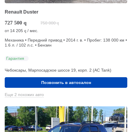
Renault Duster
727 500
q
750 000
q
от
14 205
/ мес.
q
Механика • Передний привод • 2014 г. в. • Пробег: 138 000 км •
1.6 л. / 102 л.с. • Бензин
Гарантия
Чебоксары, Марпосадское шоссе 19, корп. 2 (АС Tank)
Позвонить в автосалон
Еще 2 похожих авто