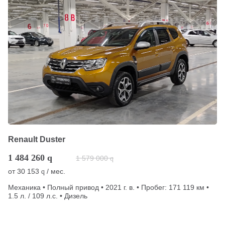
Renault Duster
1 484 260
q
1 579 000
q
от
30 153
/ мес.
q
Механика • Полный привод • 2021 г. в. • Пробег: 171 119 км •
1.5 л. / 109 л.с. • Дизель