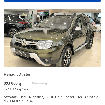
Renault Duster
893 000
q
950 000
q
от
18 142
/ мес.
q
Автомат • Полный привод • 2016 г. в. • Пробег: 168 647 км • 2
л. / 143 л.с. • Бензин