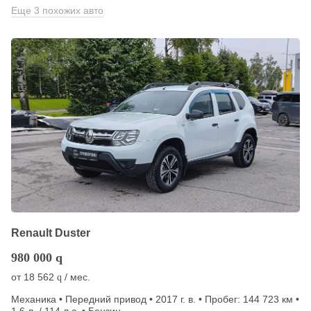
Еще 3 похожих авто
Renault Duster
980 000
q
от
18 562
/ мес.
q
Механика • Передний привод • 2017 г. в. • Пробег: 144 723 км •
1.6 л. / 114 л.с. • Бензин