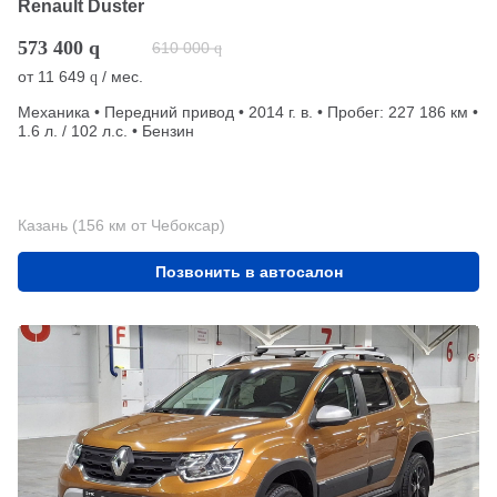
Renault Duster
573 400
q
610 000
q
от
11 649
/ мес.
q
Механика • Передний привод • 2014 г. в. • Пробег: 227 186 км •
1.6 л. / 102 л.с. • Бензин
Казань (156 км от Чебоксар)
Позвонить в автосалон