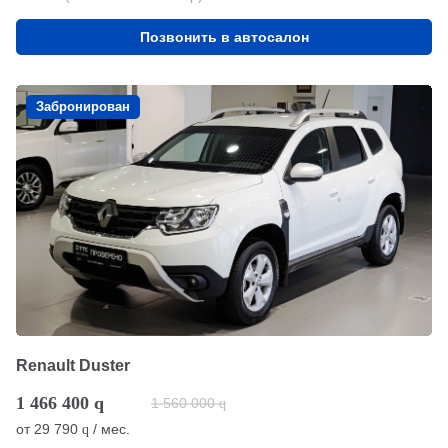
Позвонить в автосалон
Забронирован
Renault Duster
1 466 400
q
1 560 000
q
от
29 790
/ мес.
q