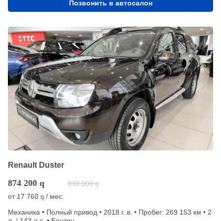
Позвонить в автосалон
Renault Duster
874 200
q
930 000
q
от
17 760
/ мес.
q
Механика • Полный привод • 2018 г. в. • Пробег: 269 153 км • 2
л. / 143 л.с. • Бензин