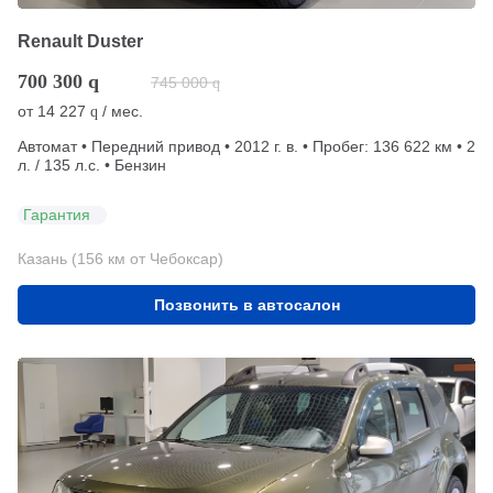
Renault Duster
700 300
q
745 000
q
от
14 227
/ мес.
q
Автомат • Передний привод • 2012 г. в. • Пробег: 136 622 км • 2
л. / 135 л.с. • Бензин
Гарантия
Казань (156 км от Чебоксар)
Позвонить в автосалон