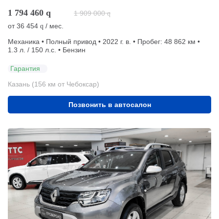
1 794 460
q
1 909 000
q
от
36 454
/ мес.
q
Механика • Полный привод • 2022 г. в. • Пробег: 48 862 км •
1.3 л. / 150 л.с. • Бензин
Гарантия
Казань (156 км от Чебоксар)
Позвонить в автосалон