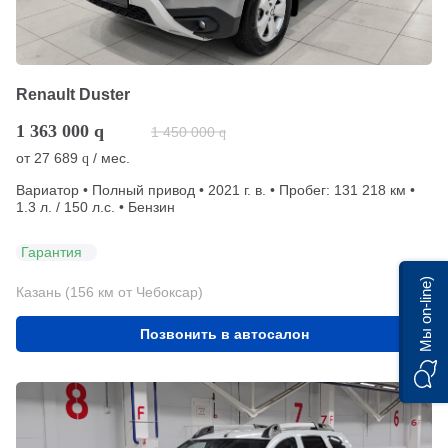
Renault Duster
1 363 000
q
1 450 000
q
от
27 689
/ мес.
q
Вариатор • Полный привод • 2021 г. в. • Пробег: 131 218 км •
1.3 л. / 150 л.с. • Бензин
Гарантия
Мы on-line)
Казань (156 км от Чебоксар)
Позвонить в автосалон