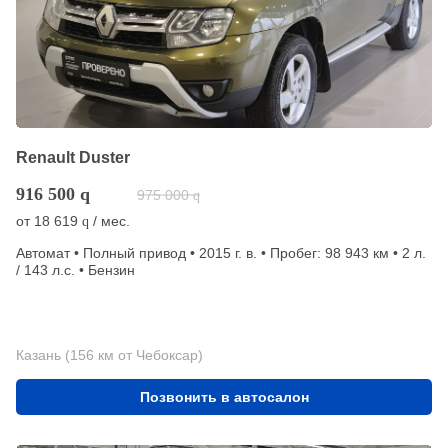
Renault Duster
916 500
q
975 000
q
от
18 619
/ мес.
q
Автомат • Полный привод • 2015 г. в. • Пробег: 98 943 км • 2 л.
/ 143 л.с. • Бензин
Казань (156 км от Чебоксар)
Позвонить в автосалон