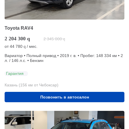
Toyota RAV4
2 204 300
q
2 345 000
q
от
44 780
/ мес.
q
Вариатор • Полный привод • 2019 г. в. • Пробег: 148 334 км • 2
л. / 146 л.с. • Бензин
Гарантия
Казань (156 км от Чебоксар)
Позвонить в автосалон