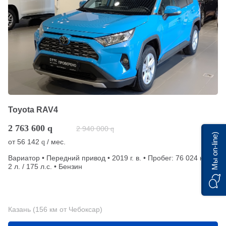
Toyota RAV4
2 763 600
q
2 940 000
q
Мы on-line)
от
56 142
/ мес.
q
Вариатор • Передний привод • 2019 г. в. • Пробег: 76 024 км •
2 л. / 175 л.с. • Бензин
Казань (156 км от Чебоксар)