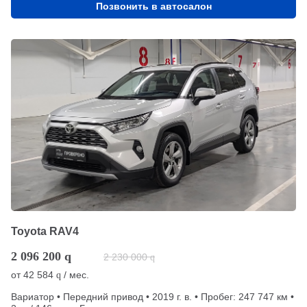
Позвонить в автосалон
Toyota RAV4
2 096 200
q
2 230 000
q
от
42 584
/ мес.
q
Вариатор • Передний привод • 2019 г. в. • Пробег: 247 747 км •