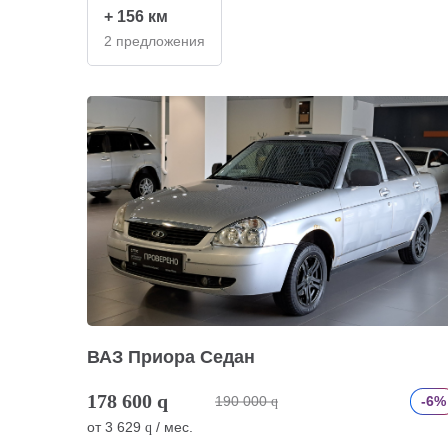
+ 156 км
2 предложения
ВАЗ Приора Седан
178 600
q
190 000
-6%
q
от
3 629
/ мес.
q