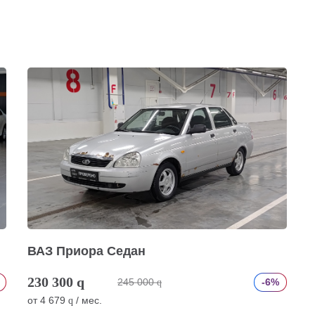
ВАЗ Приора Седан
230 300
q
245 000
-6%
q
от
4 679
/ мес.
q