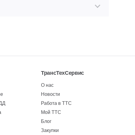
ТрансТехСервис
О нас
ие
Новости
БДД
Работа в ТТС
а
Мой ТТС
Блог
Закупки