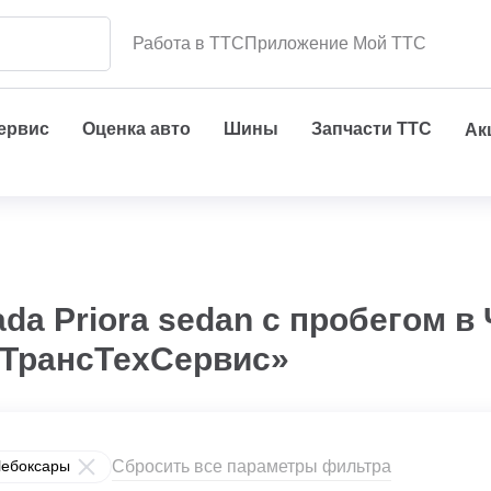
Работа в ТТС
Приложение Мой ТТС
сервис
Оценка авто
Шины
Запчасти ТТС
Ак
da Priora sedan с пробегом в
«ТрансТехСервис»
Сбросить все параметры фильтра
ебоксары