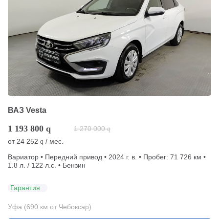
ВАЗ Vesta
1 193 800
q
1 270 000
q
от
24 252
/ мес.
q
Вариатор • Передний привод • 2024 г. в. • Пробег: 71 726 км •
1.8 л. / 122 л.с. • Бензин
Гарантия
Уфа (690 км от Чебоксар)