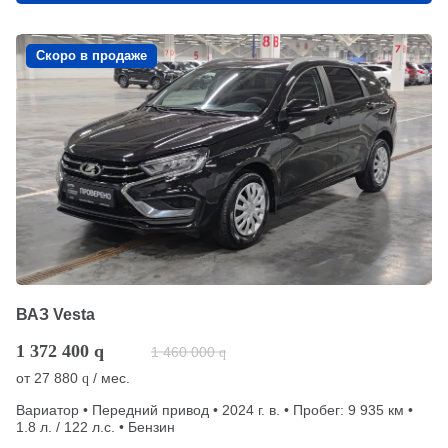
Скоро в продаже
ВАЗ Vesta
1 372 400
q
1 460 000
q
от
27 880
/ мес.
q
Вариатор • Передний привод • 2024 г. в. • Пробег: 9 935 км •
1.8 л. / 122 л.с. • Бензин