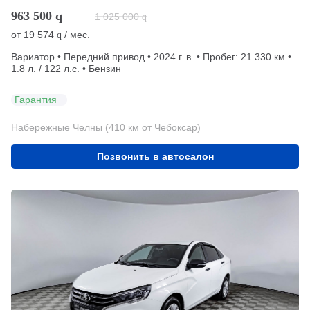
963 500
q
1 025 000
q
от
19 574
/ мес.
q
Вариатор • Передний привод • 2024 г. в. • Пробег: 21 330 км •
1.8 л. / 122 л.с. • Бензин
Гарантия
Набережные Челны (410 км от Чебоксар)
Позвонить в автосалон