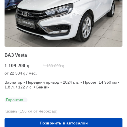
ВАЗ Vesta
1 109 200
q
1 180 000
q
от
22 534
/ мес.
q
Вариатор • Передний привод • 2024 г. в. • Пробег: 14 950 км •
1.8 л. / 122 л.с. • Бензин
Гарантия
Казань (156 км от Чебоксар)
Позвонить в автосалон