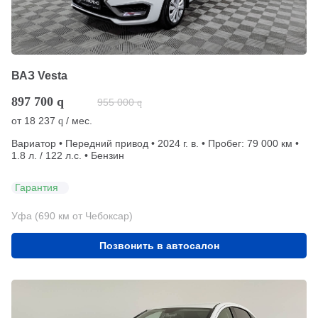
ВАЗ Vesta
897 700
q
955 000
q
от
18 237
/ мес.
q
Вариатор • Передний привод • 2024 г. в. • Пробег: 79 000 км •
1.8 л. / 122 л.с. • Бензин
Гарантия
Уфа (690 км от Чебоксар)
Позвонить в автосалон