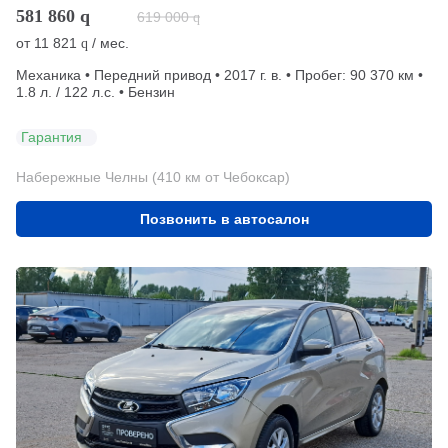
581 860
q
619 000
q
от
11 821
/ мес.
q
Механика • Передний привод • 2017 г. в. • Пробег: 90 370 км •
1.8 л. / 122 л.с. • Бензин
Гарантия
Набережные Челны (410 км от Чебоксар)
Позвонить в автосалон