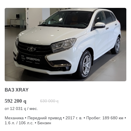
ВАЗ XRAY
592 200
q
630 000
q
от
12 031
/ мес.
q
Механика • Передний привод • 2017 г. в. • Пробег: 189 680 км •
1.6 л. / 106 л.с. • Бензин