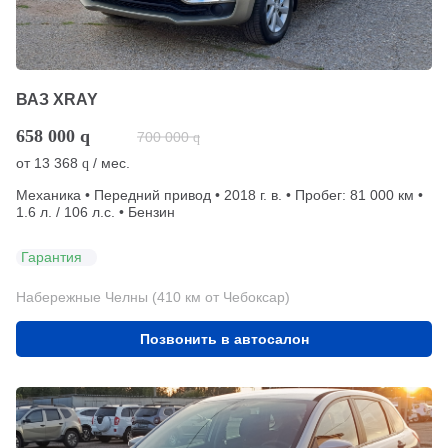
ВАЗ XRAY
658 000
q
700 000
q
от
13 368
/ мес.
q
Механика • Передний привод • 2018 г. в. • Пробег: 81 000 км •
1.6 л. / 106 л.с. • Бензин
Гарантия
Набережные Челны (410 км от Чебоксар)
Позвонить в автосалон