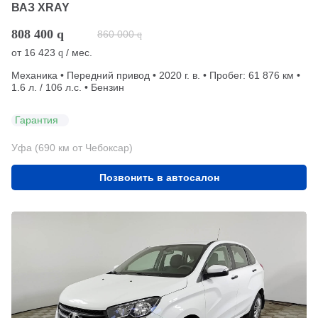
ВАЗ XRAY
808 400
q
860 000
q
от
16 423
/ мес.
q
Механика • Передний привод • 2020 г. в. • Пробег: 61 876 км •
1.6 л. / 106 л.с. • Бензин
Гарантия
Уфа (690 км от Чебоксар)
Позвонить в автосалон