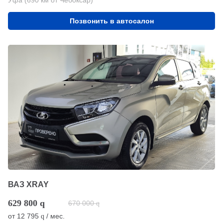
Уфа (690 км от Чебоксар)
Позвонить в автосалон
ВАЗ XRAY
629 800
q
670 000
q
от
12 795
/ мес.
q