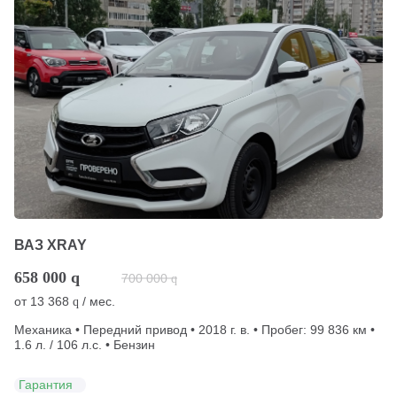
ВАЗ XRAY
658 000
q
700 000
q
от
13 368
/ мес.
q
Механика • Передний привод • 2018 г. в. • Пробег: 99 836 км •
1.6 л. / 106 л.с. • Бензин
Гарантия