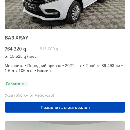
ВАЗ XRAY
764 220
q
813 000
q
от
15 525
/ мес.
q
Механика • Передний привод • 2021 г. в. • Пробег: 89 493 км •
1.6 л. / 106 л.с. • Бензин
Гарантия
Уфа (690 км от Чебоксар)
Позвонить в автосалон