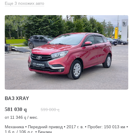
Еще 3 похожих авто
ВАЗ XRAY
581 030
q
599 000
q
от
11 346
/ мес.
q
Механика • Передний привод • 2017 г. в. • Пробег: 150 013 км •
1.6 л. / 106 л.с. • Бензин