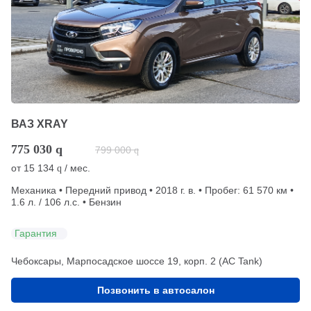
ВАЗ XRAY
775 030
q
799 000
q
от
15 134
/ мес.
q
Механика • Передний привод • 2018 г. в. • Пробег: 61 570 км •
1.6 л. / 106 л.с. • Бензин
Гарантия
Чебоксары, Марпосадское шоссе 19, корп. 2 (АС Tank)
Позвонить в автосалон