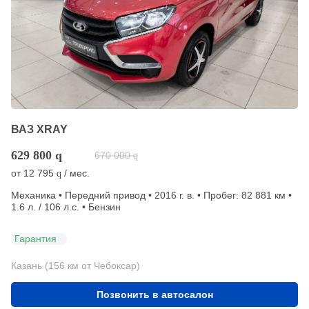
ВАЗ XRAY
629 800
q
670 000
q
от
12 795
/ мес.
q
Механика • Передний привод • 2016 г. в. • Пробег: 82 881 км •
1.6 л. / 106 л.с. • Бензин
Гарантия
Казань (156 км от Чебоксар)
Позвонить в автосалон