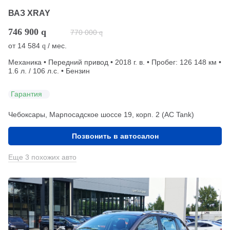
ВАЗ XRAY
746 900
q
770 000
q
от
14 584
/ мес.
q
Механика • Передний привод • 2018 г. в. • Пробег: 126 148 км •
1.6 л. / 106 л.с. • Бензин
Гарантия
Чебоксары, Марпосадское шоссе 19, корп. 2 (АС Tank)
Позвонить в автосалон
Еще 3 похожих авто