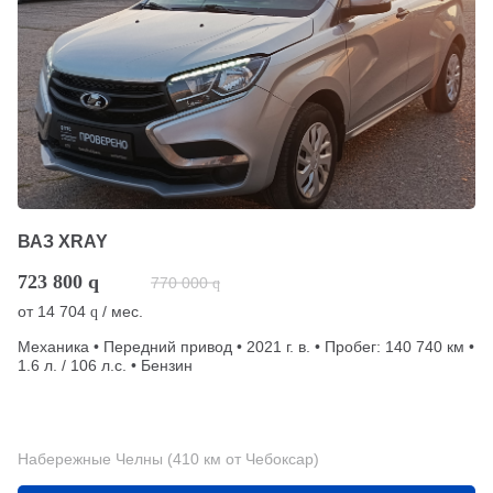
ВАЗ XRAY
723 800
q
770 000
q
от
14 704
/ мес.
q
Механика • Передний привод • 2021 г. в. • Пробег: 140 740 км •
1.6 л. / 106 л.с. • Бензин
Набережные Челны (410 км от Чебоксар)