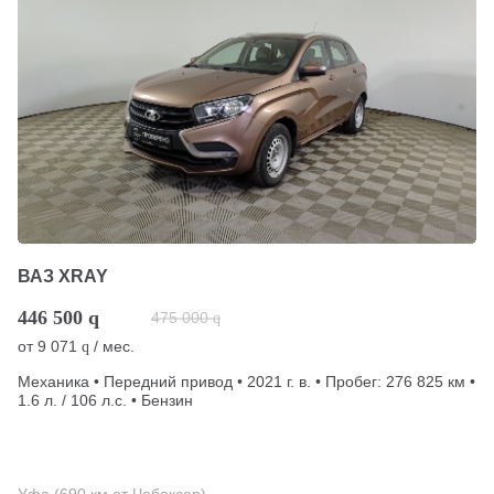
ВАЗ XRAY
446 500
q
475 000
q
от
9 071
/ мес.
q
Механика • Передний привод • 2021 г. в. • Пробег: 276 825 км •
1.6 л. / 106 л.с. • Бензин