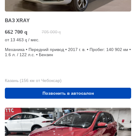
ВАЗ XRAY
662 700
q
705 000
q
от
13 463
/ мес.
q
Механика • Передний привод • 2017 г. в. • Пробег: 140 902 км •
1.6 л. / 122 л.с. • Бензин
Казань (156 км от Чебоксар)
Позвонить в автосалон