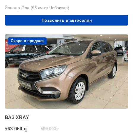
Йошкар-Ола (93 км от Чебоксар)
Позвонить в автосалон
Скоро в продаже
ВАЗ XRAY
563 060
q
599 000
q