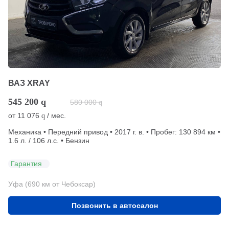
ВАЗ XRAY
545 200
q
580 000
q
от
11 076
/ мес.
q
Механика • Передний привод • 2017 г. в. • Пробег: 130 894 км •
1.6 л. / 106 л.с. • Бензин
Гарантия
Уфа (690 км от Чебоксар)
Позвонить в автосалон