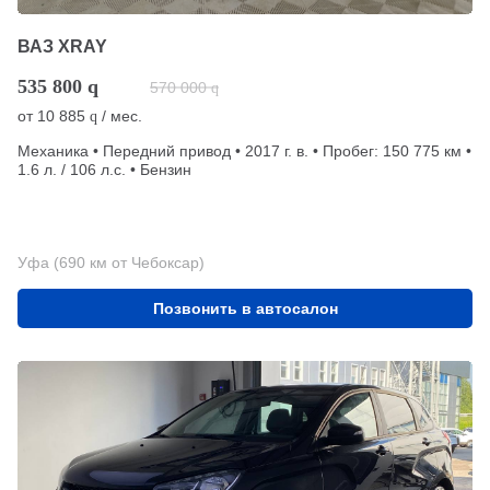
ВАЗ XRAY
535 800
q
570 000
q
от
10 885
/ мес.
q
Механика • Передний привод • 2017 г. в. • Пробег: 150 775 км •
1.6 л. / 106 л.с. • Бензин
Уфа (690 км от Чебоксар)
Позвонить в автосалон