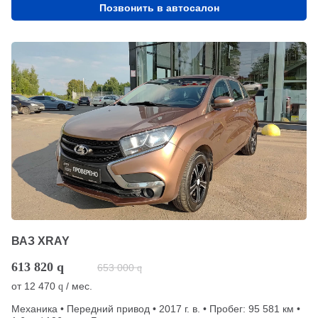
Позвонить в автосалон
ВАЗ XRAY
613 820
q
653 000
q
от
12 470
/ мес.
q
Механика • Передний привод • 2017 г. в. • Пробег: 95 581 км •