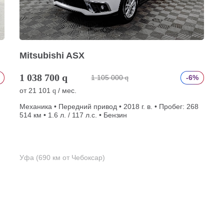
Mitsubishi ASX
1 038 700
q
1 105 000
-6%
q
от
21 101
/ мес.
q
Механика • Передний привод • 2018 г. в. • Пробег: 268
514 км • 1.6 л. / 117 л.с. • Бензин
Уфа (690 км от Чебоксар)