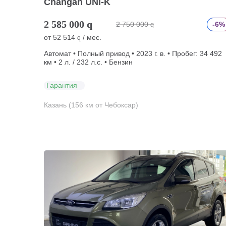
Changan UNI-K
2 585 000
q
2 750 000
-6%
q
от
52 514
/ мес.
q
Автомат • Полный привод • 2023 г. в. • Пробег: 34 492
км • 2 л. / 232 л.с. • Бензин
Гарантия
Казань (156 км от Чебоксар)