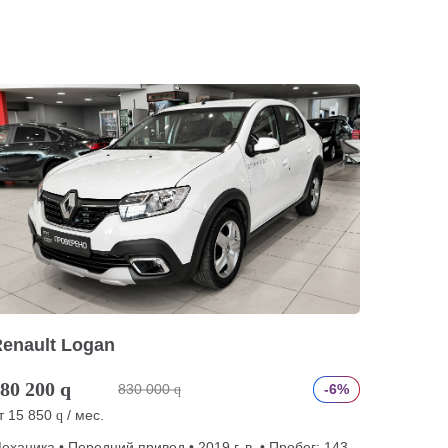
enault Logan
80 200
q
830 000
-6%
q
т
15 850
/ мес.
q
еханика • Передний привод • 2019 г. в. • Пробег: 143