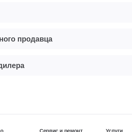
тного продавца
дилера
то
Сервис и ремонт
Услуги