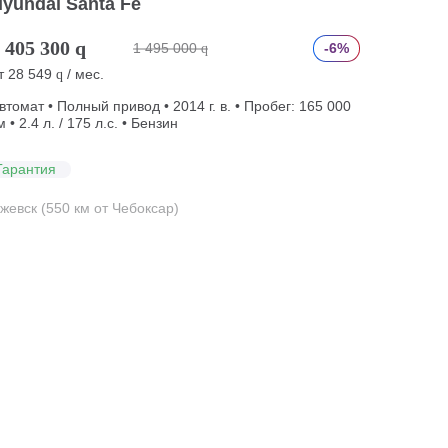
yundai Santa Fe
 405 300
q
1 495 000
-6%
q
т
28 549
/ мес.
q
втомат • Полный привод • 2014 г. в. • Пробег: 165 000
м • 2.4 л. / 175 л.с. • Бензин
Гарантия
жевск (550 км от Чебоксар)