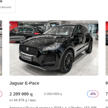
км
ложения
Jaguar E-Pace
R
2 209 000
q
7
2 350 000
-6%
q
от
44 876
/ мес.
о
q
Автомат • Полный привод • 2019 г. в. • Пробег: 153 409
М