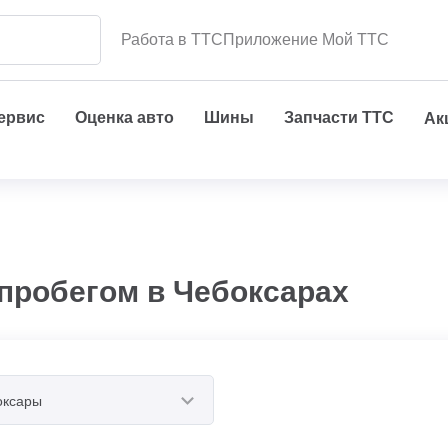
Работа в ТТС
Приложение Мой ТТС
сервис
Оценка авто
Шины
Запчасти ТТС
Ак
 пробегом в Чебоксарах
оксары