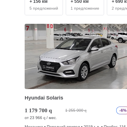
+ 156 км
+ 550 км
+ 690 
5 предложений
1 предложение
2 пред
Hyundai Solaris
1 179 700
q
1 255 000
-6%
q
от
23 966
/ мес.
q
Механика • Передний привод • 2019 г. в. • Пробег: 116