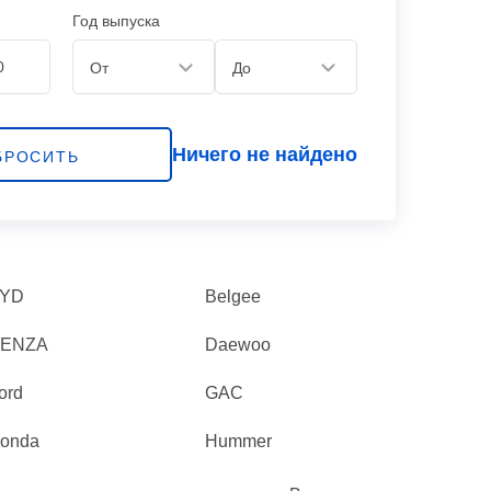
Год выпуска
От
До
Ничего не найдено
БРОСИТЬ
YD
Belgee
ENZA
Daewoo
ord
GAC
onda
Hummer