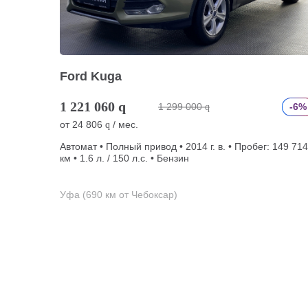
Ford Kuga
1 221 060
q
1 299 000
-6%
q
от
24 806
/ мес.
q
Автомат • Полный привод • 2014 г. в. • Пробег: 149 714
км • 1.6 л. / 150 л.с. • Бензин
Уфа (690 км от Чебоксар)