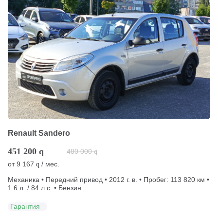
Renault Sandero
451 200
q
480 000
q
от
9 167
/ мес.
q
Механика • Передний привод • 2012 г. в. • Пробег: 113 820 км •
1.6 л. / 84 л.с. • Бензин
Гарантия