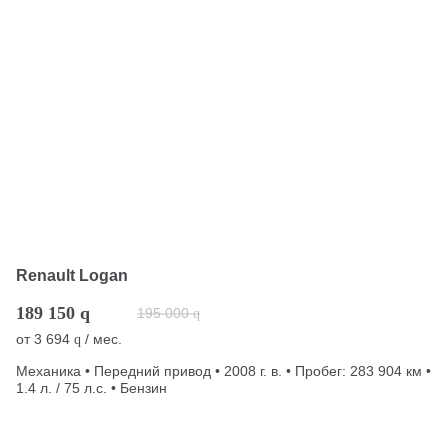
Renault Logan
189 150
q
195 000
q
от
3 694
/ мес.
q
Механика • Передний привод • 2008 г. в. • Пробег: 283 904 км •
1.4 л. / 75 л.с. • Бензин