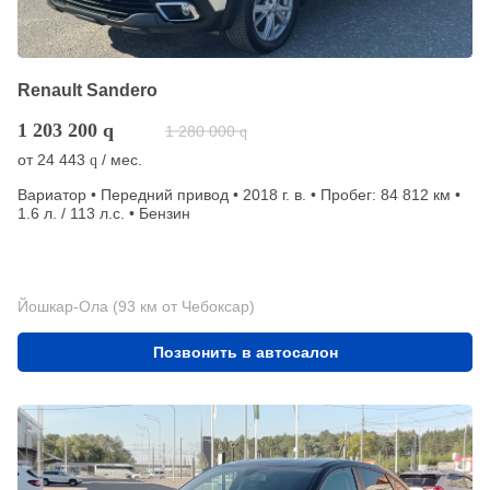
Renault Sandero
1 203 200
q
1 280 000
q
от
24 443
/ мес.
q
Вариатор • Передний привод • 2018 г. в. • Пробег: 84 812 км •
1.6 л. / 113 л.с. • Бензин
Йошкар-Ола (93 км от Чебоксар)
Позвонить в автосалон