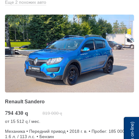
Еще 2 похожих авто
Renault Sandero
794 430
q
819 000
q
от
15 512
/ мес.
q
Мы on-line)
Механика • Передний привод • 2018 г. в. • Пробег: 185 000 км •
1.6 л. / 113 л.с. • Бензин