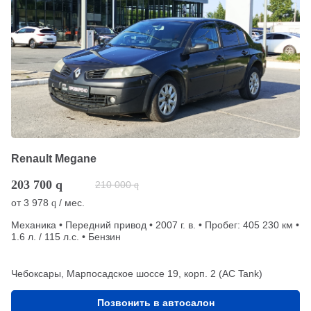
Renault Megane
203 700
q
210 000
q
от
3 978
/ мес.
q
Механика • Передний привод • 2007 г. в. • Пробег: 405 230 км •
1.6 л. / 115 л.с. • Бензин
Чебоксары, Марпосадское шоссе 19, корп. 2 (АС Tank)
Позвонить в автосалон