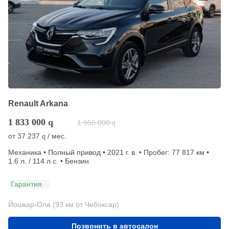
Renault Arkana
1 833 000
q
1 950 000
q
от
37 237
/ мес.
q
Механика • Полный привод • 2021 г. в. • Пробег: 77 817 км •
1.6 л. / 114 л.с. • Бензин
Гарантия
Йошкар-Ола (93 км от Чебоксар)
Позвонить в автосалон