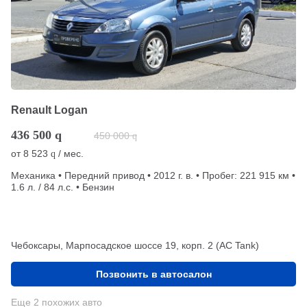
Renault Logan
436 500
q
450 000
q
от
8 523
/ мес.
q
Механика • Передний привод • 2012 г. в. • Пробег: 221 915 км •
1.6 л. / 84 л.с. • Бензин
Чебоксары, Марпосадское шоссе 19, корп. 2 (АС Tank)
Позвонить в автосалон
Еще 2 похожих авто