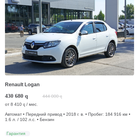
Renault Logan
430 680
q
444 000
q
от
8 410
/ мес.
q
Автомат • Передний привод • 2018 г. в. • Пробег: 184 916 км •
1.6 л. / 102 л.с. • Бензин
Гарантия