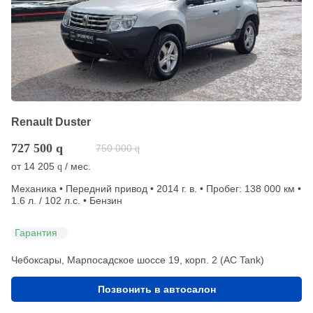
Renault Duster
727 500
q
750 000
q
от
14 205
/ мес.
q
Механика • Передний привод • 2014 г. в. • Пробег: 138 000 км •
1.6 л. / 102 л.с. • Бензин
Гарантия
Чебоксары, Марпосадское шоссе 19, корп. 2 (АС Tank)
Позвонить в автосалон