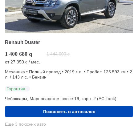
Renault Duster
1 400 680
q
1 444 000
q
от
27 350
/ мес.
q
Механика • Полный привод • 2019 г. в. • Пробег: 125 593 км • 2
л. / 143 л.с. • Бензин
Гарантия
Чебоксары, Марпосадское шоссе 19, корп. 2 (АС Tank)
Позвонить в автосалон
Еще 3 похожих авто