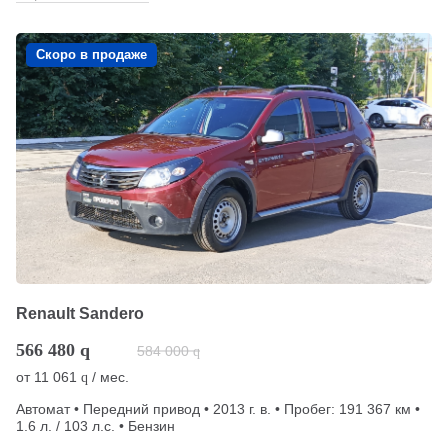
Скоро в продаже
Renault Sandero
566 480
q
584 000
q
от
11 061
/ мес.
q
Автомат • Передний привод • 2013 г. в. • Пробег: 191 367 км •
1.6 л. / 103 л.с. • Бензин