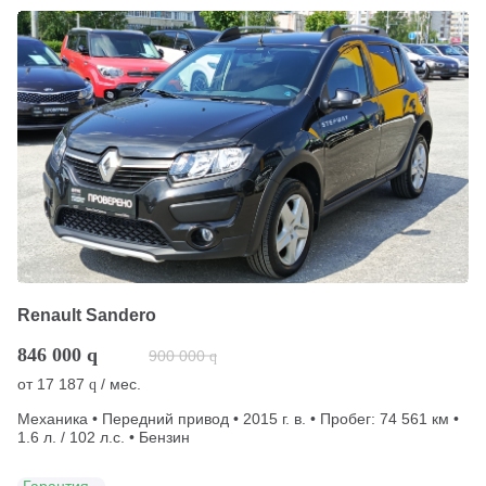
Renault Sandero
846 000
q
900 000
q
от
17 187
/ мес.
q
Механика • Передний привод • 2015 г. в. • Пробег: 74 561 км •
1.6 л. / 102 л.с. • Бензин