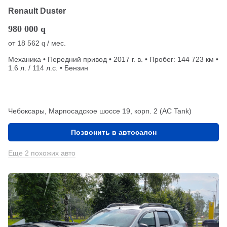
Renault Duster
980 000
q
от
18 562
/ мес.
q
Механика • Передний привод • 2017 г. в. • Пробег: 144 723 км •
1.6 л. / 114 л.с. • Бензин
Чебоксары, Марпосадское шоссе 19, корп. 2 (АС Tank)
Позвонить в автосалон
Еще 2 похожих авто