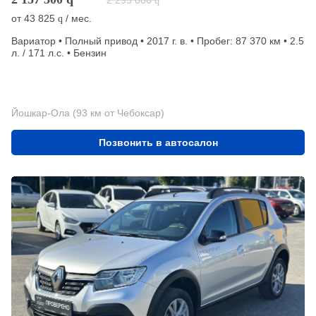
q
от
43 825
/ мес.
q
Вариатор • Полный привод • 2017 г. в. • Пробег: 87 370 км • 2.5
л. / 171 л.с. • Бензин
Йошкар-Ола (93 км от Чебоксар)
Позвонить в автосалон