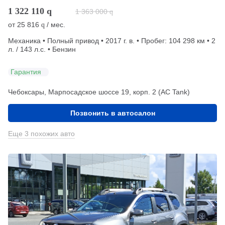
1 322 110
q
1 363 000
q
от
25 816
/ мес.
q
Механика • Полный привод • 2017 г. в. • Пробег: 104 298 км • 2
л. / 143 л.с. • Бензин
Гарантия
Чебоксары, Марпосадское шоссе 19, корп. 2 (АС Tank)
Позвонить в автосалон
Еще 3 похожих авто