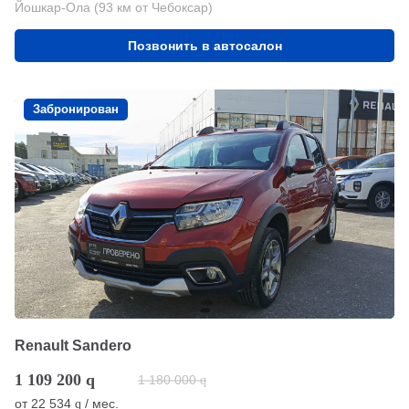
Йошкар-Ола (93 км от Чебоксар)
Позвонить в автосалон
Забронирован
Renault Sandero
1 109 200
q
1 180 000
q
от
22 534
/ мес.
q