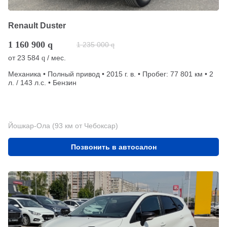
Renault Duster
1 160 900
q
1 235 000
q
от
23 584
/ мес.
q
Механика • Полный привод • 2015 г. в. • Пробег: 77 801 км • 2
л. / 143 л.с. • Бензин
Йошкар-Ола (93 км от Чебоксар)
Позвонить в автосалон