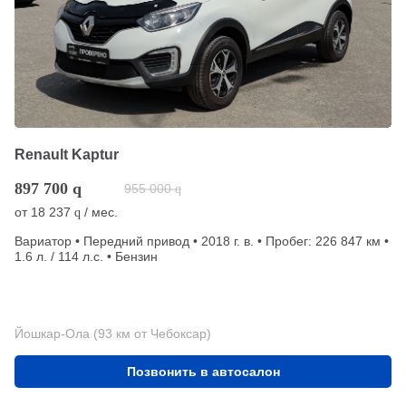
Renault Kaptur
897 700
q
955 000
q
от
18 237
/ мес.
q
Вариатор • Передний привод • 2018 г. в. • Пробег: 226 847 км •
1.6 л. / 114 л.с. • Бензин
Йошкар-Ола (93 км от Чебоксар)
Позвонить в автосалон