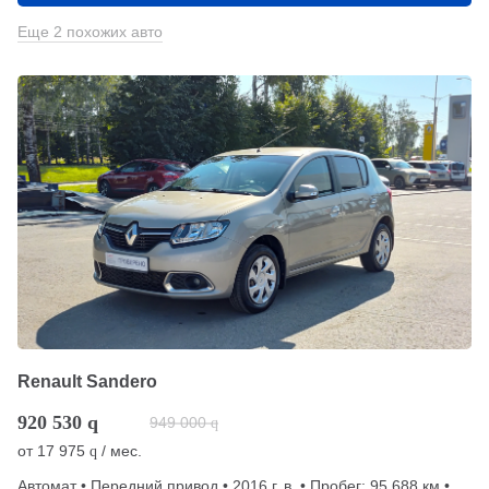
Еще 2 похожих авто
Renault Sandero
920 530
q
949 000
q
от
17 975
/ мес.
q
Автомат • Передний привод • 2016 г. в. • Пробег: 95 688 км •