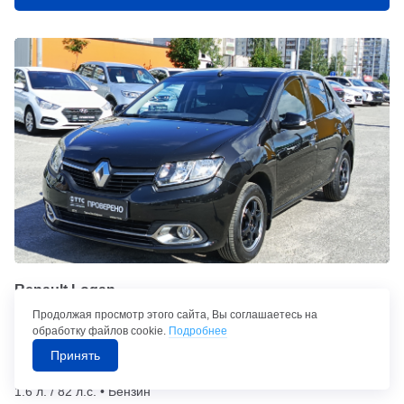
Renault Logan
Продолжая просмотр этого сайта, Вы соглашаетесь на
639 200
q
680 000
q
обработку файлов cookie.
Подробнее
от
12 986
/ мес.
q
Принять
Механика • Передний привод • 2015 г. в. • Пробег: 139 747 км •
1.6 л. / 82 л.с. • Бензин