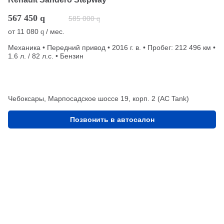
567 450
q
585 000
q
от
11 080
/ мес.
q
Механика • Передний привод • 2016 г. в. • Пробег: 212 496 км •
1.6 л. / 82 л.с. • Бензин
Чебоксары, Марпосадское шоссе 19, корп. 2 (АС Tank)
Позвонить в автосалон